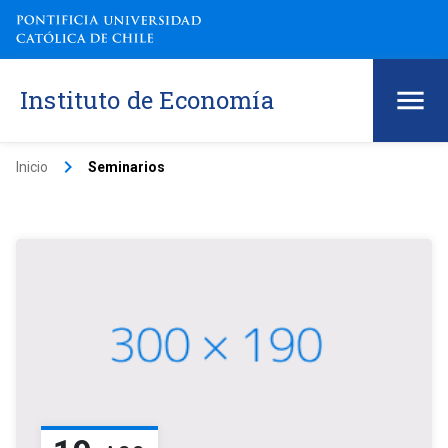
Instituto de Economía
keyboard_arrow_right
Inicio
Seminarios