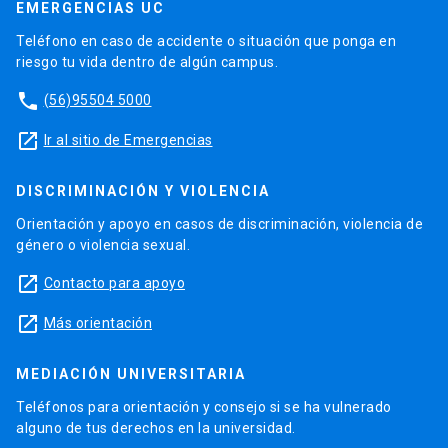
EMERGENCIAS UC
Teléfono en caso de accidente o situación que ponga en
riesgo tu vida dentro de algún campus.
phone
(56)95504 5000
launch
Ir al sitio de Emergencias
DISCRIMINACIÓN Y VIOLENCIA
Orientación y apoyo en casos de discriminación, violencia de
género o violencia sexual.
launch
Contacto para apoyo
launch
Más orientación
MEDIACIÓN UNIVERSITARIA
Teléfonos para orientación y consejo si se ha vulnerado
alguno de tus derechos en la universidad.