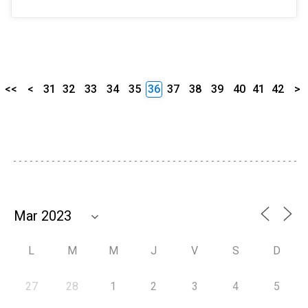
<<
<
31
32
33
34
35
36
37
38
39
40
41
42
>
L
M
M
J
V
S
D
27
28
1
2
3
4
5