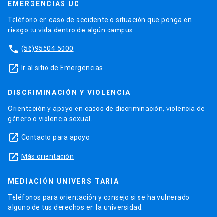
EMERGENCIAS UC
Teléfono en caso de accidente o situación que ponga en
riesgo tu vida dentro de algún campus.
phone
(56)95504 5000
launch
Ir al sitio de Emergencias
DISCRIMINACIÓN Y VIOLENCIA
Orientación y apoyo en casos de discriminación, violencia de
género o violencia sexual.
launch
Contacto para apoyo
launch
Más orientación
MEDIACIÓN UNIVERSITARIA
Teléfonos para orientación y consejo si se ha vulnerado
alguno de tus derechos en la universidad.