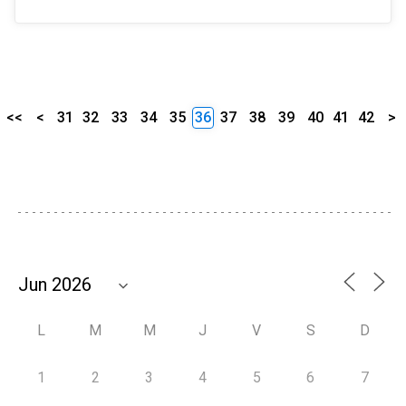
<<
<
31
32
33
34
35
36
37
38
39
40
41
42
>
L
M
M
J
V
S
D
1
2
3
4
5
6
7