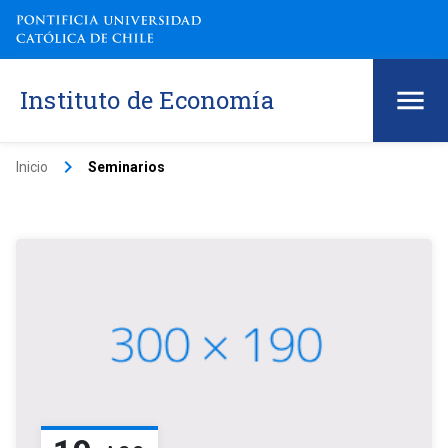
Instituto de Economía
keyboard_arrow_right
Inicio
Seminarios