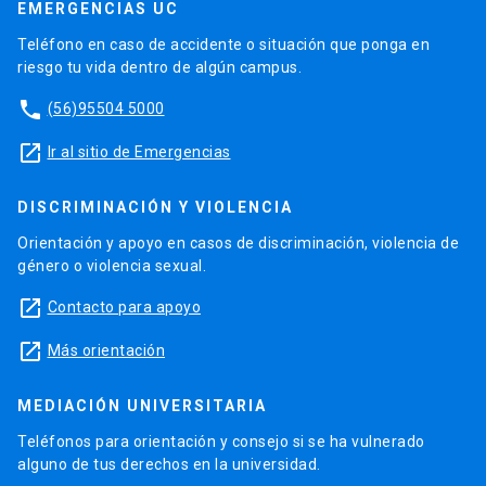
EMERGENCIAS UC
Teléfono en caso de accidente o situación que ponga en
riesgo tu vida dentro de algún campus.
phone
(56)95504 5000
launch
Ir al sitio de Emergencias
DISCRIMINACIÓN Y VIOLENCIA
Orientación y apoyo en casos de discriminación, violencia de
género o violencia sexual.
launch
Contacto para apoyo
launch
Más orientación
MEDIACIÓN UNIVERSITARIA
Teléfonos para orientación y consejo si se ha vulnerado
alguno de tus derechos en la universidad.