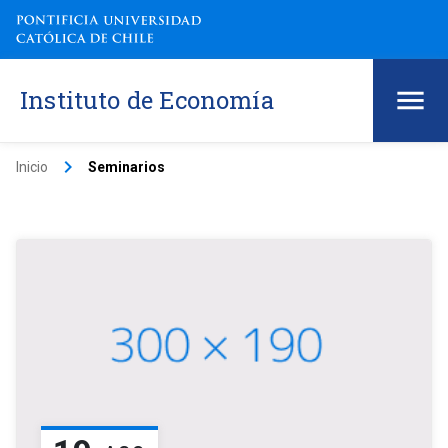
Instituto de Economía
keyboard_arrow_right
Inicio
Seminarios