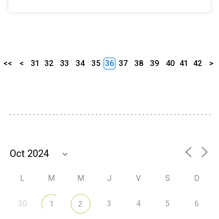
<<
<
31
32
33
34
35
36
37
38
39
40
41
42
>
L
M
M
J
V
S
D
30
3
4
5
6
1
2