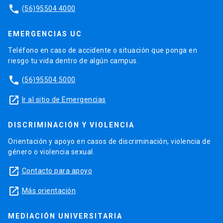
phone
(56)95504 4000
EMERGENCIAS UC
Teléfono en caso de accidente o situación que ponga en
riesgo tu vida dentro de algún campus.
phone
(56)95504 5000
launch
Ir al sitio de Emergencias
DISCRIMINACIÓN Y VIOLENCIA
Orientación y apoyo en casos de discriminación, violencia de
género o violencia sexual.
launch
Contacto para apoyo
launch
Más orientación
MEDIACIÓN UNIVERSITARIA