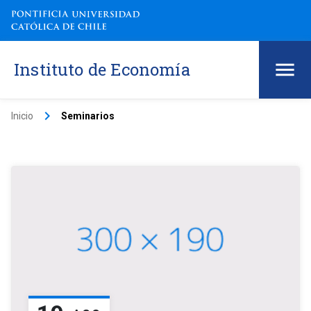
Instituto de Economía
keyboard_arrow_right
Inicio
Seminarios