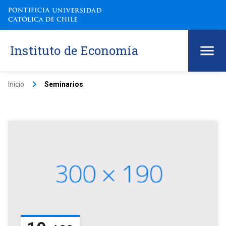
Instituto de Economía
keyboard_arrow_right
Inicio
Seminarios