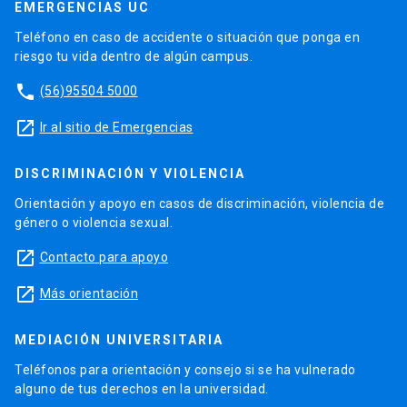
EMERGENCIAS UC
Teléfono en caso de accidente o situación que ponga en
riesgo tu vida dentro de algún campus.
phone
(56)95504 5000
launch
Ir al sitio de Emergencias
DISCRIMINACIÓN Y VIOLENCIA
Orientación y apoyo en casos de discriminación, violencia de
género o violencia sexual.
launch
Contacto para apoyo
launch
Más orientación
MEDIACIÓN UNIVERSITARIA
Teléfonos para orientación y consejo si se ha vulnerado
alguno de tus derechos en la universidad.