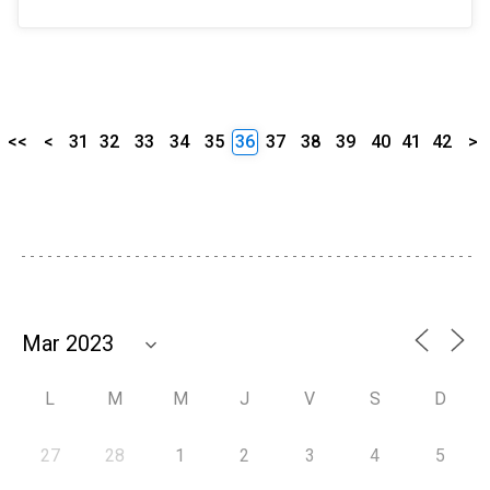
<<
<
31
32
33
34
35
36
37
38
39
40
41
42
>
L
M
M
J
V
S
D
27
28
1
2
3
4
5