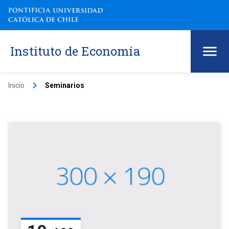
Instituto de Economía
keyboard_arrow_right
Inicio
Seminarios