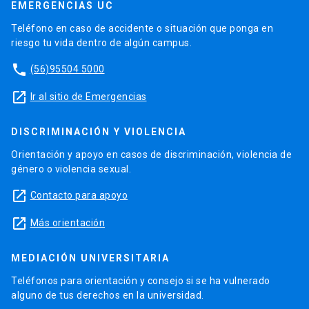
EMERGENCIAS UC
Teléfono en caso de accidente o situación que ponga en
riesgo tu vida dentro de algún campus.
phone
(56)95504 5000
launch
Ir al sitio de Emergencias
DISCRIMINACIÓN Y VIOLENCIA
Orientación y apoyo en casos de discriminación, violencia de
género o violencia sexual.
launch
Contacto para apoyo
launch
Más orientación
MEDIACIÓN UNIVERSITARIA
Teléfonos para orientación y consejo si se ha vulnerado
alguno de tus derechos en la universidad.