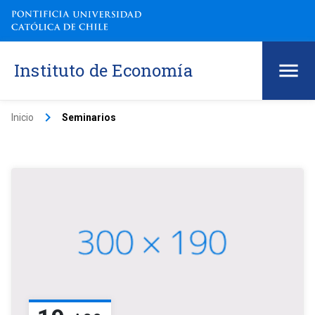
Instituto de Economía
keyboard_arrow_right
Inicio
Seminarios