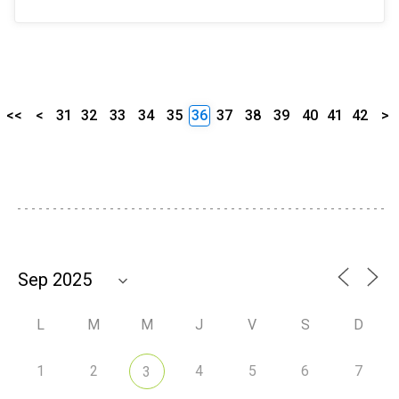
<<
<
31
32
33
34
35
36
37
38
39
40
41
42
>
L
M
M
J
V
S
D
1
2
4
5
6
7
3