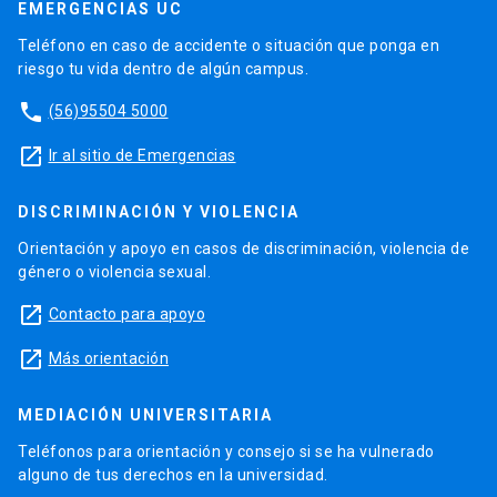
EMERGENCIAS UC
Teléfono en caso de accidente o situación que ponga en
riesgo tu vida dentro de algún campus.
phone
(56)95504 5000
launch
Ir al sitio de Emergencias
DISCRIMINACIÓN Y VIOLENCIA
Orientación y apoyo en casos de discriminación, violencia de
género o violencia sexual.
launch
Contacto para apoyo
launch
Más orientación
MEDIACIÓN UNIVERSITARIA
Teléfonos para orientación y consejo si se ha vulnerado
alguno de tus derechos en la universidad.