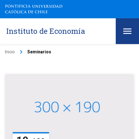
Instituto de Economía
keyboard_arrow_right
Inicio
Seminarios