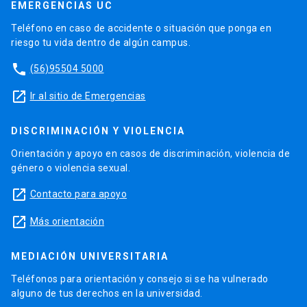
EMERGENCIAS UC
Teléfono en caso de accidente o situación que ponga en
riesgo tu vida dentro de algún campus.
phone
(56)95504 5000
launch
Ir al sitio de Emergencias
DISCRIMINACIÓN Y VIOLENCIA
Orientación y apoyo en casos de discriminación, violencia de
género o violencia sexual.
launch
Contacto para apoyo
launch
Más orientación
MEDIACIÓN UNIVERSITARIA
Teléfonos para orientación y consejo si se ha vulnerado
alguno de tus derechos en la universidad.