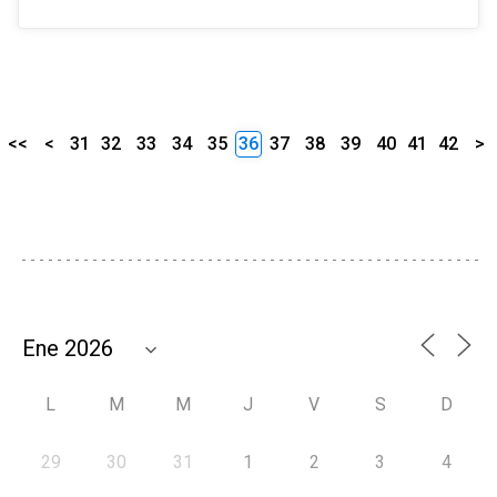
<<
<
31
32
33
34
35
36
37
38
39
40
41
42
>
L
M
M
J
V
S
D
29
30
31
1
2
3
4