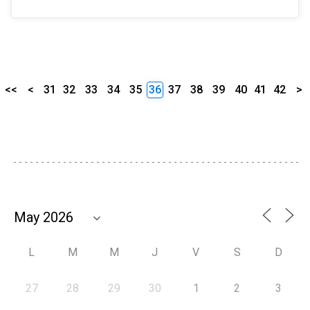
<<
<
31
32
33
34
35
36
37
38
39
40
41
42
>
L
M
M
J
V
S
D
27
28
29
30
1
2
3