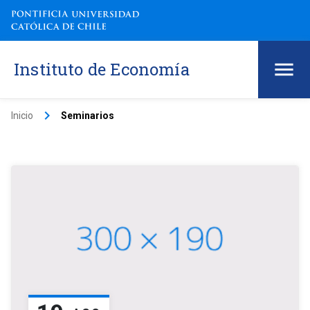
Instituto de Economía
keyboard_arrow_right
Inicio
Seminarios