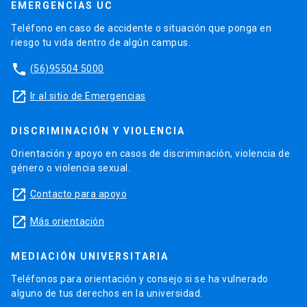
EMERGENCIAS UC
Teléfono en caso de accidente o situación que ponga en
riesgo tu vida dentro de algún campus.
phone
(56)95504 5000
launch
Ir al sitio de Emergencias
DISCRIMINACIÓN Y VIOLENCIA
Orientación y apoyo en casos de discriminación, violencia de
género o violencia sexual.
launch
Contacto para apoyo
launch
Más orientación
MEDIACIÓN UNIVERSITARIA
Teléfonos para orientación y consejo si se ha vulnerado
alguno de tus derechos en la universidad.