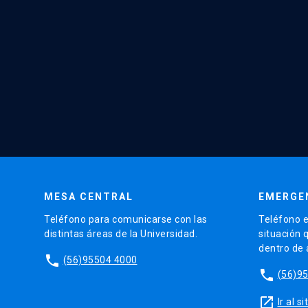
MESA CENTRAL
EMERGE
Teléfono para comunicarse con las
Teléfono e
distintas áreas de la Universidad.
situación 
dentro de
phone
(56)95504 4000
phone
(56)9
launch
Ir al 