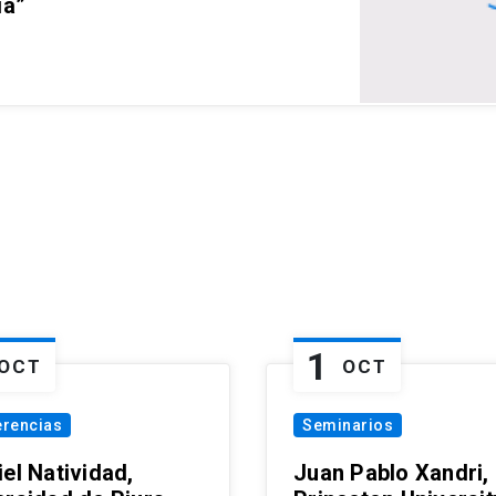
ia”
1
OCT
OCT
erencias
Seminarios
el Natividad,
Juan Pablo Xandri,