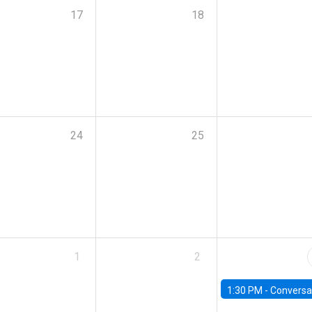
17
18
24
25
1
2
1:30 PM -
Conversatorio: “Escenario Macro y Presupue