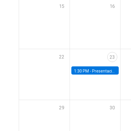
15
16
22
23
1:30 PM -
Presentación IPoM de septiembre
29
30