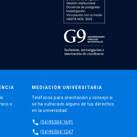
ENCIA
MEDIACIÓN UNIVERSITARIA
de
Teléfonos para orientación y consejo si
énero o
se ha vulnerado alguno de tus derechos
en la universidad.
phone
(56)95504 1691
phone
(56)95504 1247