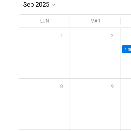
LUN
MAR
1
2
1:3
8
9