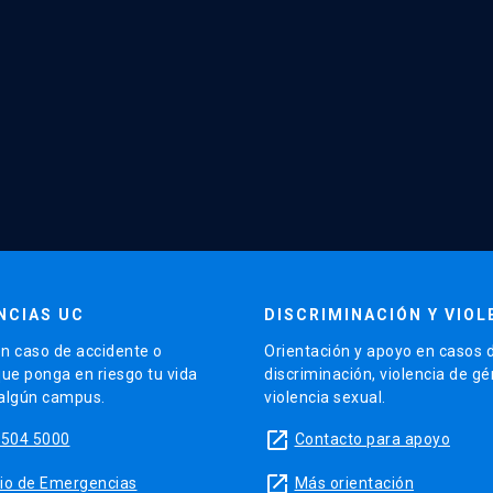
NCIAS UC
DISCRIMINACIÓN Y VIOL
n caso de accidente o
Orientación y apoyo en casos 
que ponga en riesgo tu vida
discriminación, violencia de g
 algún campus.
violencia sexual.
launch
5504 5000
Contacto para apoyo
launch
sitio de Emergencias
Más orientación