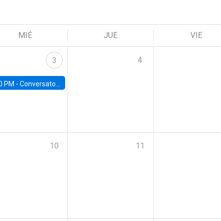
MIÉ
JUE
VIE
4
3
0 PM -
Conversatorio | Pobreza, Salud Mental y Violencia: Perspectivas y Propuestas desde la UC
10
11