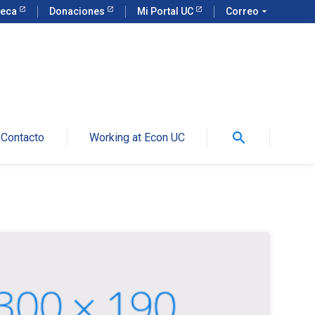
teca
Donaciones
Mi Portal UC
Correo
arrow_drop_down
search
Contacto
Working at Econ UC