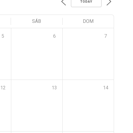
TODAY
SÁB
DOM
5
6
7
12
13
14