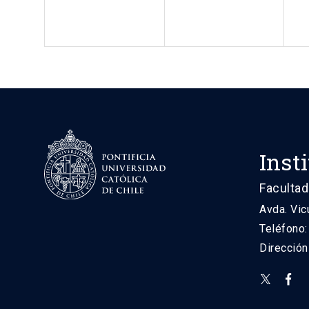
Inst
Facultad
Avda. Vic
Teléfono
Direcció