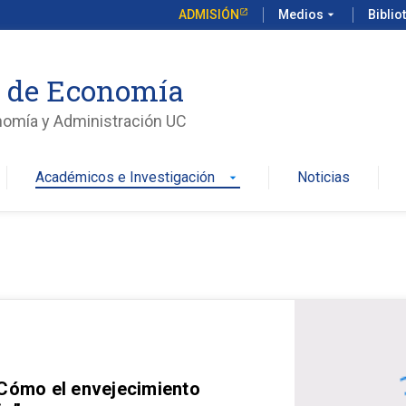
ADMISIÓN
Medios
arrow_drop_down
Biblio
o de Economía
nomía y Administración UC
Académicos e Investigación
Noticias
arrow_drop_down
 Cómo el envejecimiento