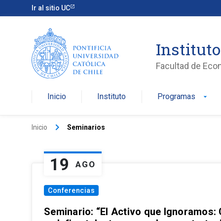
Ir al sitio UC
Institut
Facultad de Eco
Inicio
Instituto
Programas
arrow_drop_down
keyboard_arrow_right
Inicio
Seminarios
19
AGO
Conferencias
Seminario: “El Activo que Ignoramos: