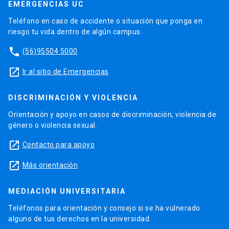
EMERGENCIAS UC
Teléfono en caso de accidente o situación que ponga en
riesgo tu vida dentro de algún campus.
phone
(56)95504 5000
launch
Ir al sitio de Emergencias
DISCRIMINACIÓN Y VIOLENCIA
Orientación y apoyo en casos de discriminación, violencia de
género o violencia sexual.
launch
Contacto para apoyo
launch
Más orientación
MEDIACIÓN UNIVERSITARIA
Teléfonos para orientación y consejo si se ha vulnerado
alguno de tus derechos en la universidad.