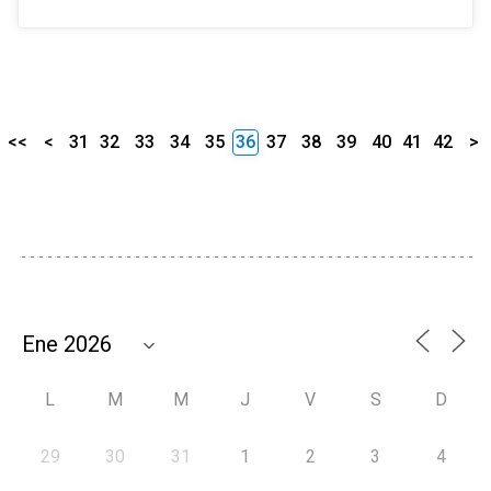
<<
<
31
32
33
34
35
36
37
38
39
40
41
42
>
L
M
M
J
V
S
D
29
30
31
1
2
3
4