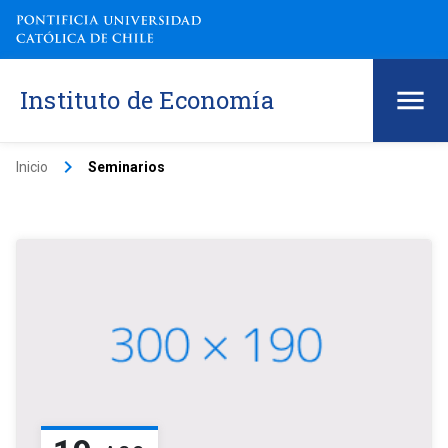
Instituto de Economía
keyboard_arrow_right
Inicio
Seminarios