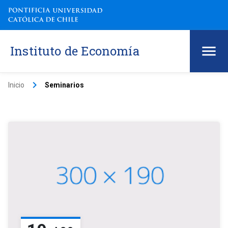
Instituto de Economía
keyboard_arrow_right
Inicio
Seminarios