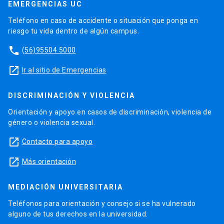
EMERGENCIAS UC
Teléfono en caso de accidente o situación que ponga en
riesgo tu vida dentro de algún campus.
phone
(56)95504 5000
launch
Ir al sitio de Emergencias
DISCRIMINACIÓN Y VIOLENCIA
Orientación y apoyo en casos de discriminación, violencia de
género o violencia sexual.
launch
Contacto para apoyo
launch
Más orientación
MEDIACIÓN UNIVERSITARIA
Teléfonos para orientación y consejo si se ha vulnerado
alguno de tus derechos en la universidad.