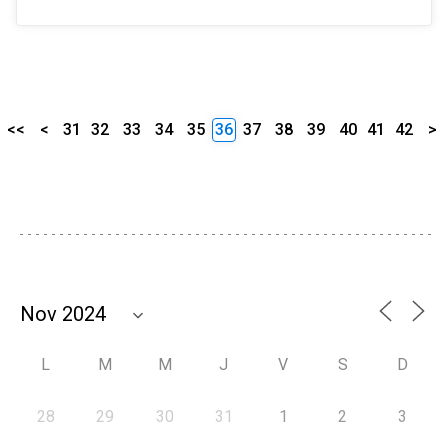
<<
<
31
32
33
34
35
36
37
38
39
40
41
42
>
L
M
M
J
V
S
D
28
29
30
31
1
2
3