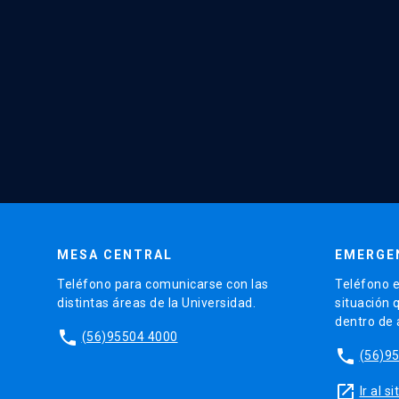
MESA CENTRAL
EMERGE
Teléfono para comunicarse con las
Teléfono e
distintas áreas de la Universidad.
situación 
dentro de
phone
(56)95504 4000
phone
(56)9
launch
Ir al 