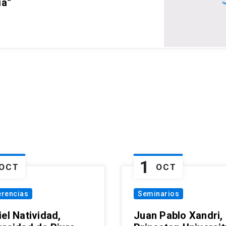
ia”
1
OCT
OCT
erencias
Seminarios
el Natividad,
Juan Pablo Xandri,