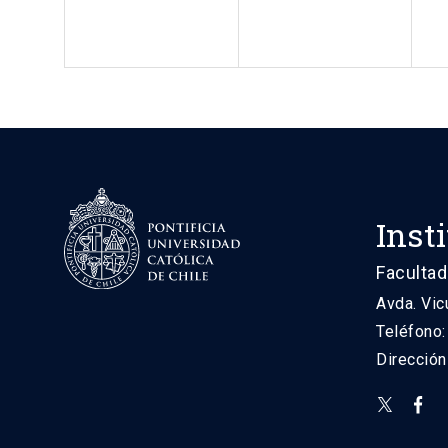
Inst
Facultad
Avda. Vic
Teléfono
Direcció