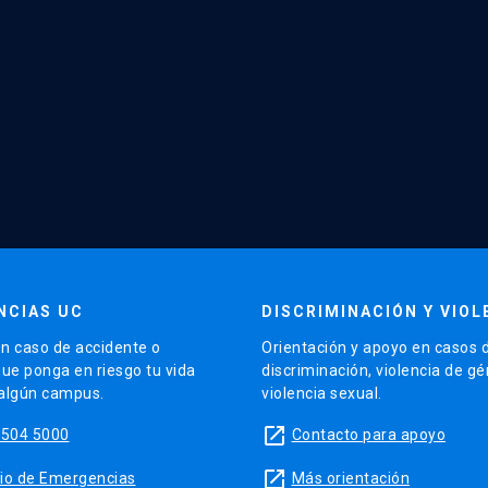
NCIAS UC
DISCRIMINACIÓN Y VIOL
n caso de accidente o
Orientación y apoyo en casos 
que ponga en riesgo tu vida
discriminación, violencia de g
 algún campus.
violencia sexual.
launch
5504 5000
Contacto para apoyo
launch
sitio de Emergencias
Más orientación