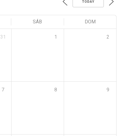
TODAY
SÁB
DOM
31
1
2
7
8
9