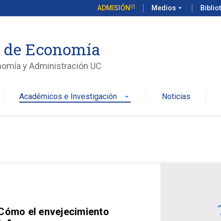
ADMISIÓN
Medios
arrow_drop_down
Biblio
o de Economía
nomía y Administración UC
Académicos e Investigación
Noticias
arrow_drop_down
 Cómo el envejecimiento