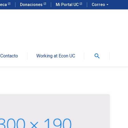
teca
Donaciones
Mi Portal UC
Correo
arrow_drop_down
search
Contacto
Working at Econ UC