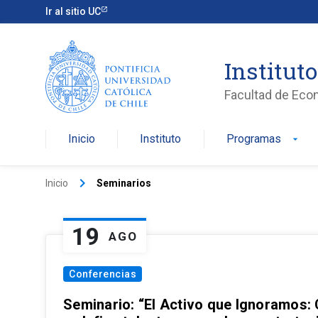
Ir al sitio UC
Institut
Facultad de Eco
Inicio
Instituto
Programas
arrow_drop_down
keyboard_arrow_right
Inicio
Seminarios
19
AGO
Conferencias
Seminario: “El Activo que Ignoramos: