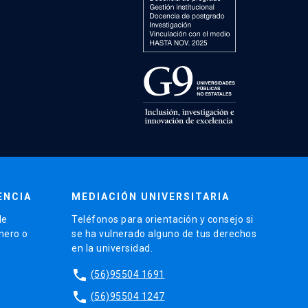
ENCIA
MEDIACIÓN UNIVERSITARIA
de
Teléfonos para orientación y consejo si
énero o
se ha vulnerado alguno de tus derechos
en la universidad.
phone
(56)95504 1691
phone
(56)95504 1247