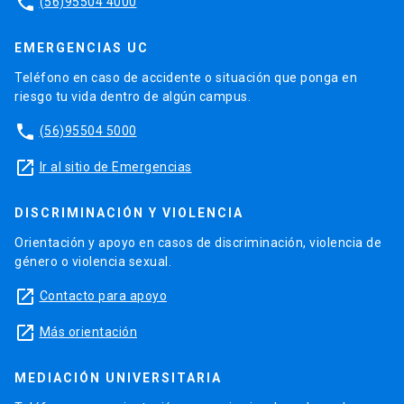
phone
(56)95504 4000
EMERGENCIAS UC
Teléfono en caso de accidente o situación que ponga en
riesgo tu vida dentro de algún campus.
phone
(56)95504 5000
launch
Ir al sitio de Emergencias
DISCRIMINACIÓN Y VIOLENCIA
Orientación y apoyo en casos de discriminación, violencia de
género o violencia sexual.
launch
Contacto para apoyo
launch
Más orientación
MEDIACIÓN UNIVERSITARIA