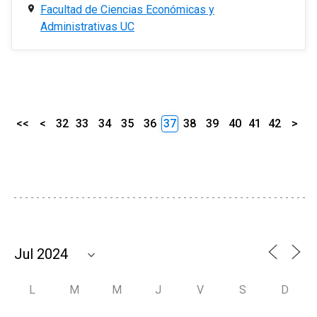
Facultad de Ciencias Económicas y
Administrativas UC
<<
<
32
33
34
35
36
37
38
39
40
41
42
>
L
M
M
J
V
S
D