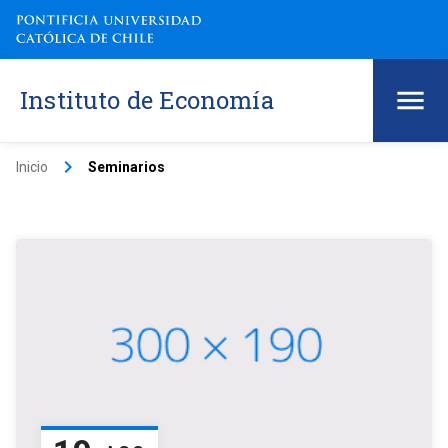
Instituto de Economía
keyboard_arrow_right
Inicio
Seminarios