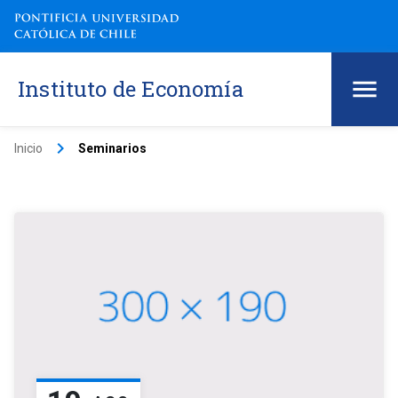
Instituto de Economía
keyboard_arrow_right
Inicio
Seminarios