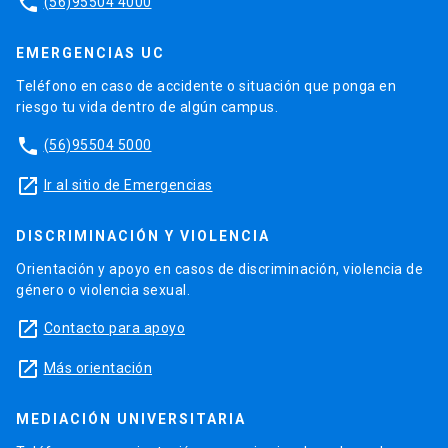
phone
(56)95504 4000
EMERGENCIAS UC
Teléfono en caso de accidente o situación que ponga en
riesgo tu vida dentro de algún campus.
phone
(56)95504 5000
launch
Ir al sitio de Emergencias
DISCRIMINACIÓN Y VIOLENCIA
Orientación y apoyo en casos de discriminación, violencia de
género o violencia sexual.
launch
Contacto para apoyo
launch
Más orientación
MEDIACIÓN UNIVERSITARIA