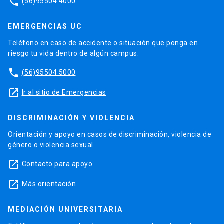
phone
(56)95504 4000
EMERGENCIAS UC
Teléfono en caso de accidente o situación que ponga en
riesgo tu vida dentro de algún campus.
phone
(56)95504 5000
launch
Ir al sitio de Emergencias
DISCRIMINACIÓN Y VIOLENCIA
Orientación y apoyo en casos de discriminación, violencia de
género o violencia sexual.
launch
Contacto para apoyo
launch
Más orientación
MEDIACIÓN UNIVERSITARIA