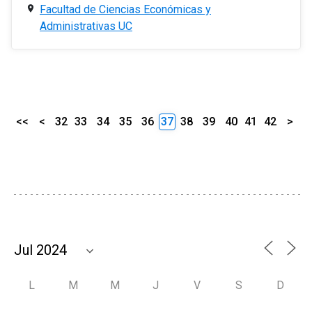
Facultad de Ciencias Económicas y
Administrativas UC
<<
<
32
33
34
35
36
37
38
39
40
41
42
>
L
M
M
J
V
S
D