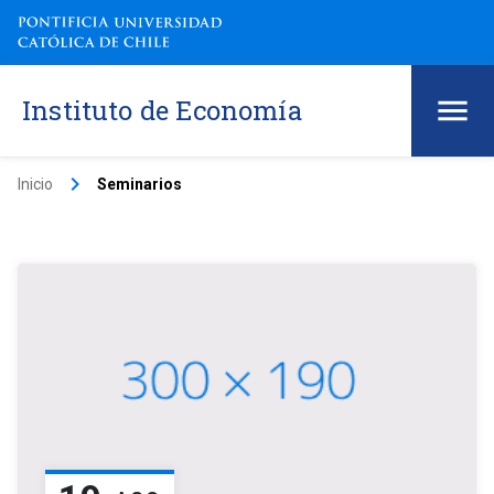
Instituto de Economía
keyboard_arrow_right
Inicio
Seminarios