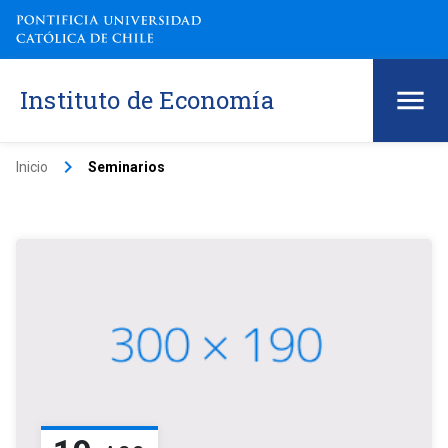
Instituto de Economía
keyboard_arrow_right
Inicio
Seminarios