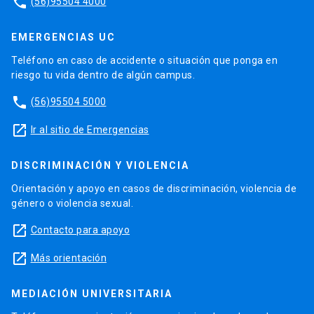
phone
(56)95504 4000
EMERGENCIAS UC
Teléfono en caso de accidente o situación que ponga en
riesgo tu vida dentro de algún campus.
phone
(56)95504 5000
launch
Ir al sitio de Emergencias
DISCRIMINACIÓN Y VIOLENCIA
Orientación y apoyo en casos de discriminación, violencia de
género o violencia sexual.
launch
Contacto para apoyo
launch
Más orientación
MEDIACIÓN UNIVERSITARIA