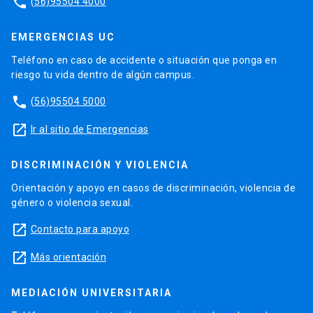
phone
(56)95504 4000
EMERGENCIAS UC
Teléfono en caso de accidente o situación que ponga en
riesgo tu vida dentro de algún campus.
phone
(56)95504 5000
launch
Ir al sitio de Emergencias
DISCRIMINACIÓN Y VIOLENCIA
Orientación y apoyo en casos de discriminación, violencia de
género o violencia sexual.
launch
Contacto para apoyo
launch
Más orientación
MEDIACIÓN UNIVERSITARIA