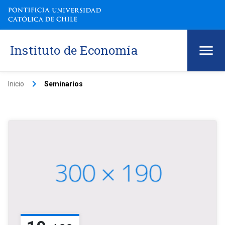
Instituto de Economía
keyboard_arrow_right
Inicio
Seminarios