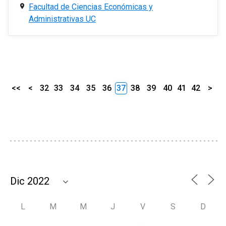
Facultad de Ciencias Económicas y
Administrativas UC
<<
<
32
33
34
35
36
37
38
39
40
41
42
>
L
M
M
J
V
S
D