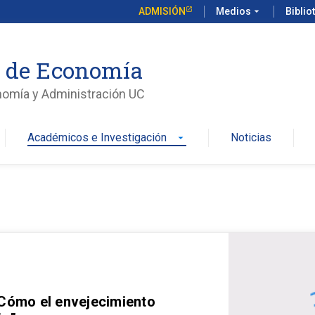
ADMISIÓN
Medios
arrow_drop_down
Biblio
o de Economía
nomía y Administración UC
Académicos e Investigación
Noticias
arrow_drop_down
 Cómo el envejecimiento