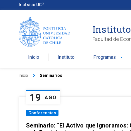
Ir al sitio UC
Institut
Facultad de Eco
Inicio
Instituto
Programas
arrow_drop_down
keyboard_arrow_right
Inicio
Seminarios
19
AGO
Conferencias
Seminario: “El Activo que Ignoramos: