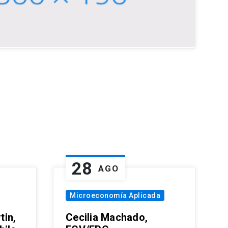
28
AGO
Microeconomía Aplicada
tin,
Cecilia Machado,