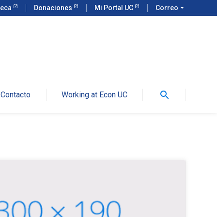
teca
Donaciones
Mi Portal UC
Correo
arrow_drop_down
search
Contacto
Working at Econ UC