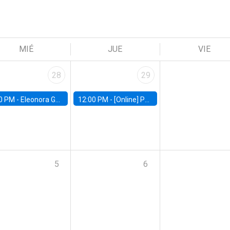
MIÉ
JUE
VIE
28
29
0 PM -
Eleonora Guarnieri, Exeter University
12:00 PM -
[Online] Pablo Slutzky, University of Maryland
5
6