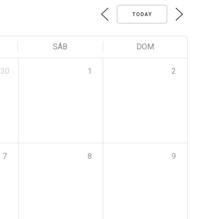
TODAY
SÁB
DOM
30
1
2
7
8
9