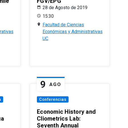
hile
FGV/EPG
28 de Agosto de 2019
15:30
Facultad de Ciencias
rativas
Económicas y Administrativas
UC
9
AGO
a
Conferencias
Economic History and
ca
Cliometrics Lab:
Seventh Annual