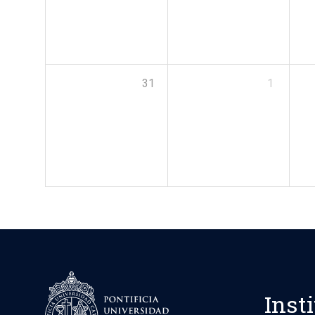
31
1
Inst