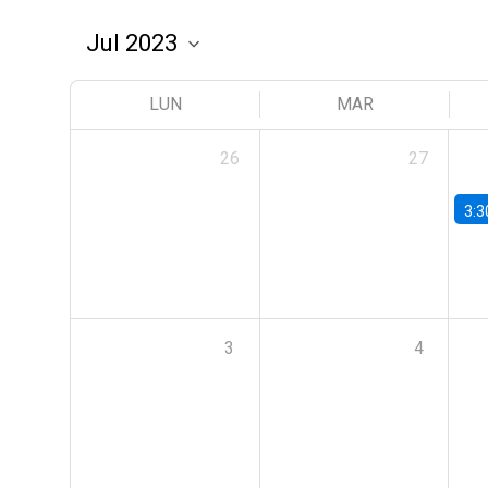
LUN
MAR
26
27
3:3
3
4