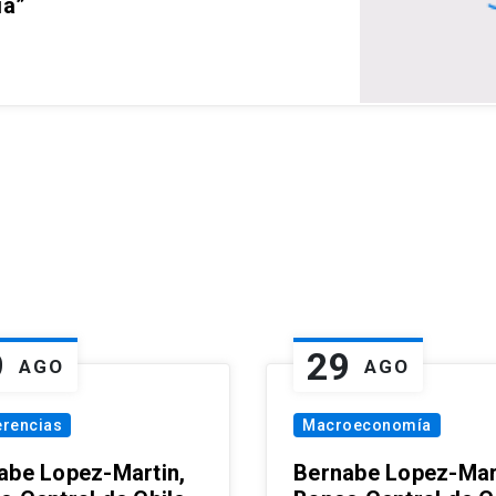
ia”
9
29
AGO
AGO
erencias
Macroeconomía
abe Lopez-Martin,
Bernabe Lopez-Mar