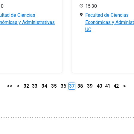
30
15:30
ultad de Ciencias
Facultad de Ciencias
nómicas y Administrativas
Económicas y Administ
UC
<<
<
32
33
34
35
36
37
38
39
40
41
42
>