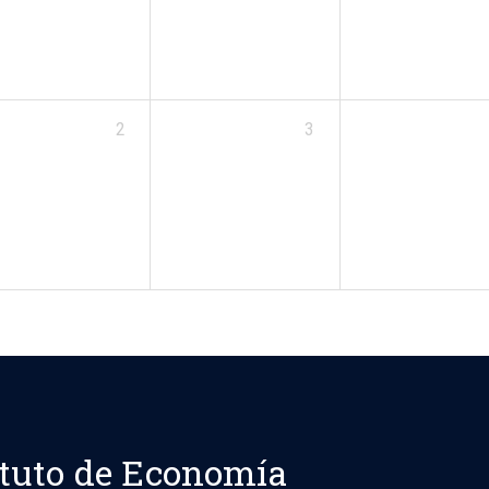
2
3
ituto de Economía