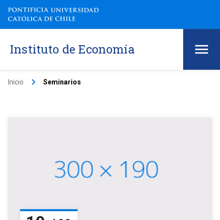
Instituto de Economía
keyboard_arrow_right
Inicio
Seminarios