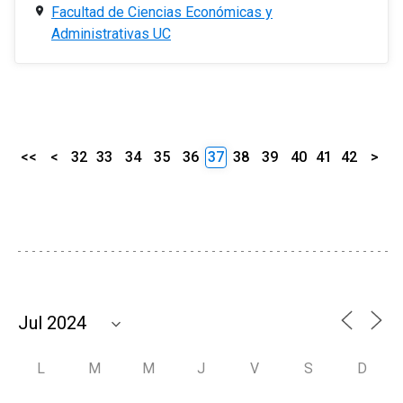
Facultad de Ciencias Económicas y
Administrativas UC
<<
<
32
33
34
35
36
37
38
39
40
41
42
>
L
M
M
J
V
S
D