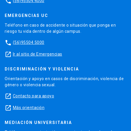
phone
(56)95504 4000
EMERGENCIAS UC
Teléfono en caso de accidente o situación que ponga en
riesgo tu vida dentro de algún campus.
phone
(56)95504 5000
launch
Ir al sitio de Emergencias
DISCRIMINACIÓN Y VIOLENCIA
Orientación y apoyo en casos de discriminación, violencia de
género o violencia sexual.
launch
Contacto para apoyo
launch
Más orientación
MEDIACIÓN UNIVERSITARIA