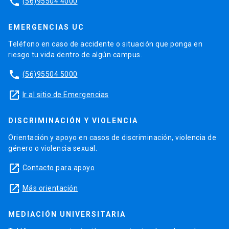
phone
(56)95504 4000
EMERGENCIAS UC
Teléfono en caso de accidente o situación que ponga en
riesgo tu vida dentro de algún campus.
phone
(56)95504 5000
launch
Ir al sitio de Emergencias
DISCRIMINACIÓN Y VIOLENCIA
Orientación y apoyo en casos de discriminación, violencia de
género o violencia sexual.
launch
Contacto para apoyo
launch
Más orientación
MEDIACIÓN UNIVERSITARIA