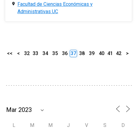
Facultad de Ciencias Económicas y
Administrativas UC
<<
<
32
33
34
35
36
37
38
39
40
41
42
>
L
M
M
J
V
S
D