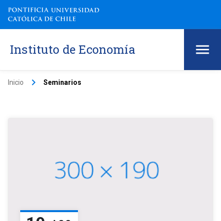
Instituto de Economía
keyboard_arrow_right
Inicio
Seminarios