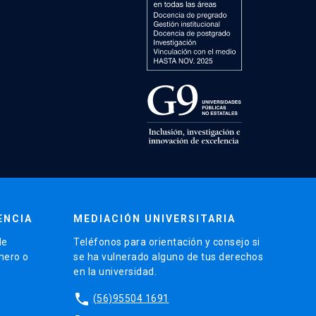
ENCIA
MEDIACIÓN UNIVERSITARIA
de
Teléfonos para orientación y consejo si
énero o
se ha vulnerado alguno de tus derechos
en la universidad.
phone
(56)95504 1691