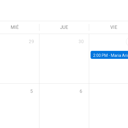
MIÉ
JUE
VIE
29
30
2:00 PM -
Maria Aristizabal-Ramirez, FED
5
6