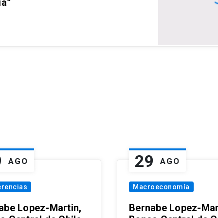
ia”
9
29
AGO
AGO
erencias
Macroeconomía
abe Lopez-Martin,
Bernabe Lopez-Mar