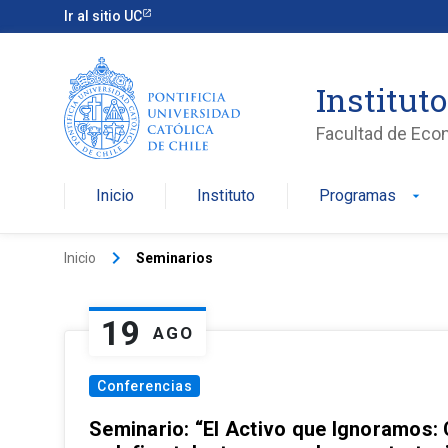
Ir al sitio UC
Institut
Facultad de Eco
Inicio
Instituto
Programas
arrow_drop_down
keyboard_arrow_right
Inicio
Seminarios
19
AGO
Conferencias
Seminario: “El Activo que Ignoramos: