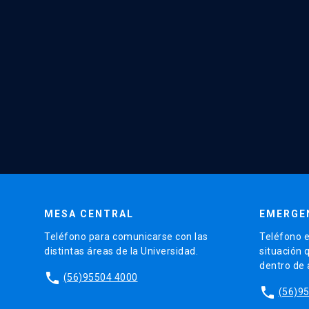
MESA CENTRAL
EMERGE
Teléfono para comunicarse con las
Teléfono e
distintas áreas de la Universidad.
situación 
dentro de
phone
(56)95504 4000
phone
(56)9