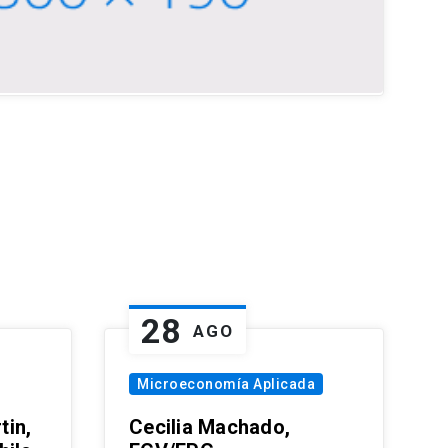
28
AGO
Microeconomía Aplicada
tin,
Cecilia Machado,