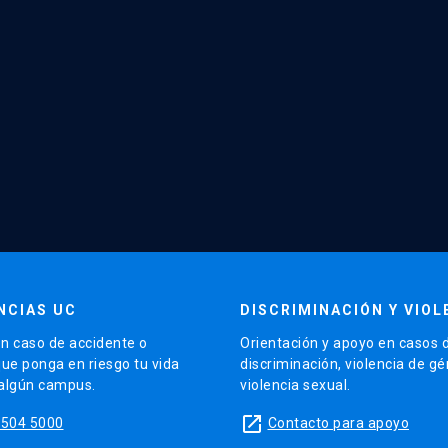
NCIAS UC
DISCRIMINACIÓN Y VIOL
n caso de accidente o
Orientación y apoyo en casos 
que ponga en riesgo tu vida
discriminación, violencia de g
 algún campus.
violencia sexual.
launch
5504 5000
Contacto para apoyo