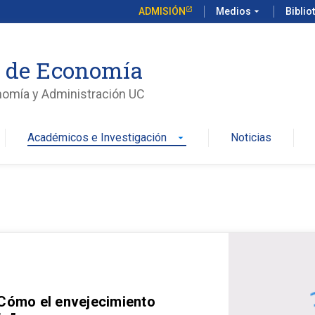
ADMISIÓN
Medios
arrow_drop_down
Biblio
o de Economía
nomía y Administración UC
Académicos e Investigación
Noticias
arrow_drop_down
 Cómo el envejecimiento