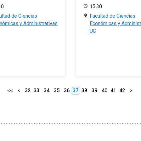
30
15:30
ultad de Ciencias
Facultad de Ciencias
nómicas y Administrativas
Económicas y Administ
UC
<<
<
32
33
34
35
36
37
38
39
40
41
42
>