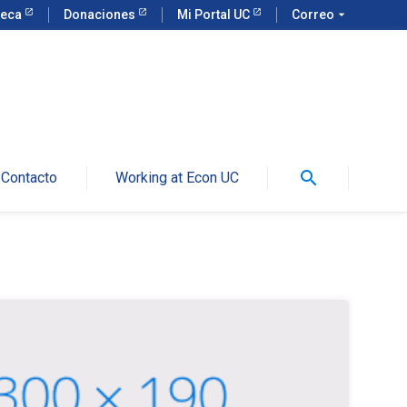
teca
Donaciones
Mi Portal UC
Correo
arrow_drop_down
search
Contacto
Working at Econ UC