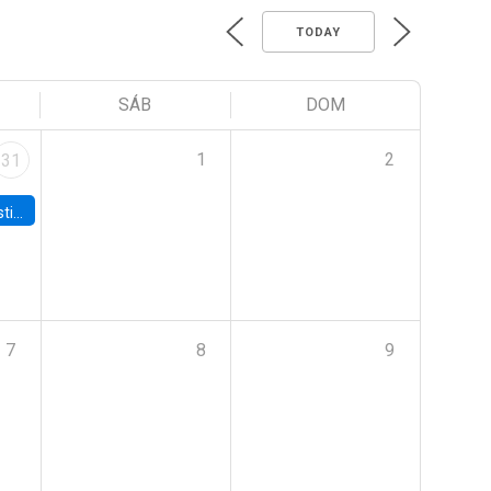
TODAY
SÁB
DOM
1
2
31
 Board
7
8
9