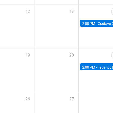
12
13
2:00 PM -
Gustavo González - Banco Central d
19
20
2:00 PM -
Federico Huneeus - Banco Central de C
26
27