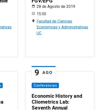
hile
FGV/EPG
28 de Agosto de 2019
15:30
Facultad de Ciencias
rativas
Económicas y Administrativas
UC
9
AGO
a
Conferencias
Economic History and
ca
Cliometrics Lab:
Seventh Annual