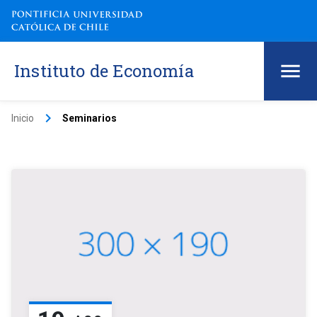
Instituto de Economía
keyboard_arrow_right
Inicio
Seminarios