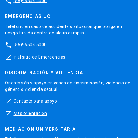
phone
(56)95504 4000
EMERGENCIAS UC
Teléfono en caso de accidente o situación que ponga en
riesgo tu vida dentro de algún campus.
phone
(56)95504 5000
launch
Ir al sitio de Emergencias
DISCRIMINACIÓN Y VIOLENCIA
Orientación y apoyo en casos de discriminación, violencia de
género o violencia sexual.
launch
Contacto para apoyo
launch
Más orientación
MEDIACIÓN UNIVERSITARIA