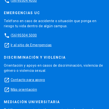
phone
(56)95504 4000
EMERGENCIAS UC
Teléfono en caso de accidente o situación que ponga en
riesgo tu vida dentro de algún campus.
phone
(56)95504 5000
launch
Ir al sitio de Emergencias
DISCRIMINACIÓN Y VIOLENCIA
Orientación y apoyo en casos de discriminación, violencia de
género o violencia sexual.
launch
Contacto para apoyo
launch
Más orientación
MEDIACIÓN UNIVERSITARIA