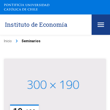
Instituto de Economía
keyboard_arrow_right
Inicio
Seminarios