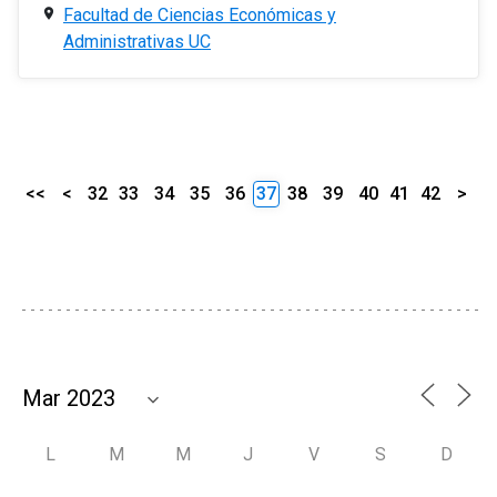
Facultad de Ciencias Económicas y
Administrativas UC
<<
<
32
33
34
35
36
37
38
39
40
41
42
>
L
M
M
J
V
S
D