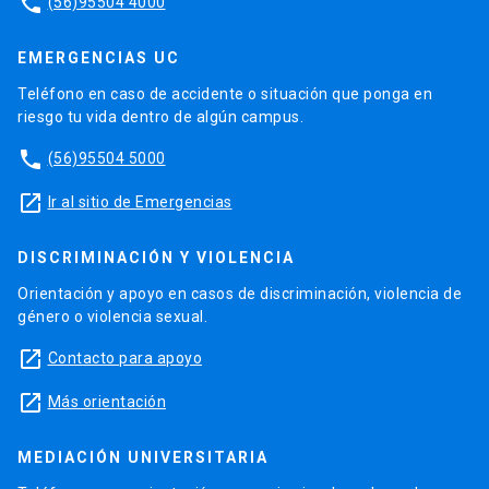
phone
(56)95504 4000
EMERGENCIAS UC
Teléfono en caso de accidente o situación que ponga en
riesgo tu vida dentro de algún campus.
phone
(56)95504 5000
launch
Ir al sitio de Emergencias
DISCRIMINACIÓN Y VIOLENCIA
Orientación y apoyo en casos de discriminación, violencia de
género o violencia sexual.
launch
Contacto para apoyo
launch
Más orientación
MEDIACIÓN UNIVERSITARIA