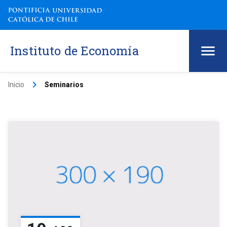
Instituto de Economía
keyboard_arrow_right
Inicio
Seminarios