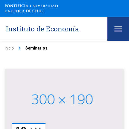
Instituto de Economía
keyboard_arrow_right
Inicio
Seminarios