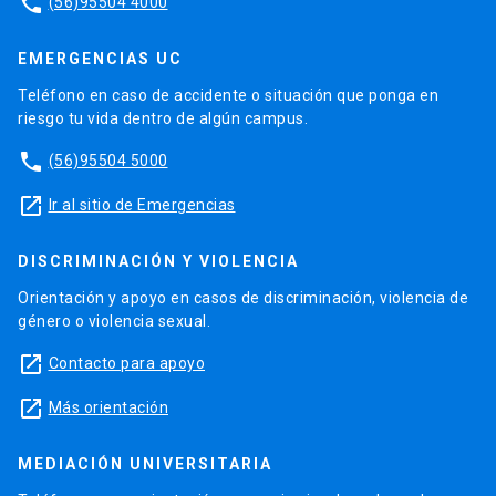
phone
(56)95504 4000
EMERGENCIAS UC
Teléfono en caso de accidente o situación que ponga en
riesgo tu vida dentro de algún campus.
phone
(56)95504 5000
launch
Ir al sitio de Emergencias
DISCRIMINACIÓN Y VIOLENCIA
Orientación y apoyo en casos de discriminación, violencia de
género o violencia sexual.
launch
Contacto para apoyo
launch
Más orientación
MEDIACIÓN UNIVERSITARIA