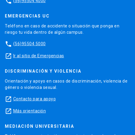
phone
(56)95504 4000
EMERGENCIAS UC
Teléfono en caso de accidente o situación que ponga en
riesgo tu vida dentro de algún campus.
phone
(56)95504 5000
launch
Ir al sitio de Emergencias
DISCRIMINACIÓN Y VIOLENCIA
Orientación y apoyo en casos de discriminación, violencia de
género o violencia sexual.
launch
Contacto para apoyo
launch
Más orientación
MEDIACIÓN UNIVERSITARIA