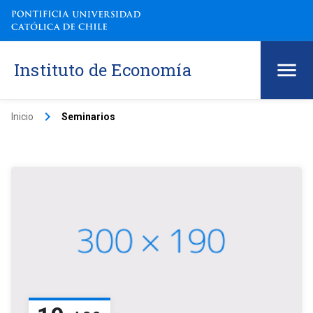
Instituto de Economía
keyboard_arrow_right
Inicio
Seminarios