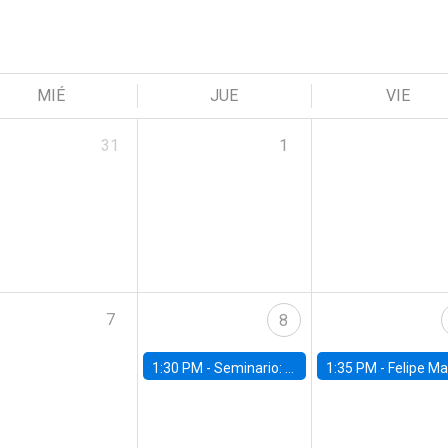
MIÉ
JUE
VIE
31
1
7
8
1:30 PM -
Seminario: “Recuperando la humanidad para progresar en la era de la IA»
1:35 PM -
Felipe Martínez, alumno Doctorado en Ec