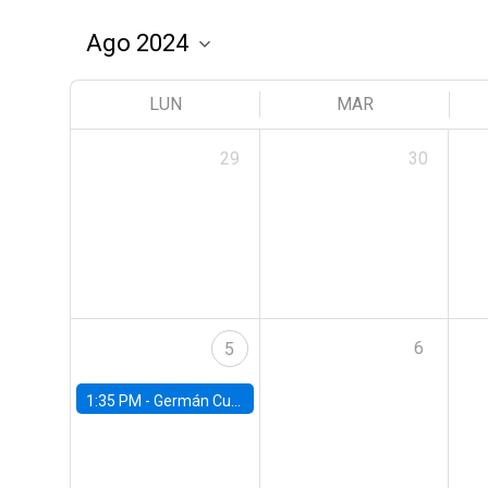
LUN
MAR
29
30
6
5
1:35 PM -
Germán Cubas, University of Houston