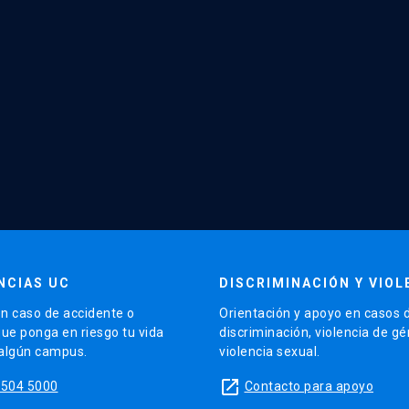
NCIAS UC
DISCRIMINACIÓN Y VIOL
n caso de accidente o
Orientación y apoyo en casos 
que ponga en riesgo tu vida
discriminación, violencia de g
 algún campus.
violencia sexual.
launch
5504 5000
Contacto para apoyo