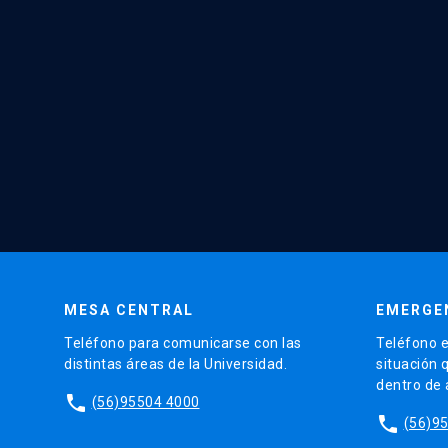
MESA CENTRAL
EMERGE
Teléfono para comunicarse con las
Teléfono e
distintas áreas de la Universidad.
situación 
dentro de
phone
(56)95504 4000
phone
(56)9