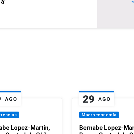
ia”
9
29
AGO
AGO
erencias
Macroeconomía
abe Lopez-Martin,
Bernabe Lopez-Mar