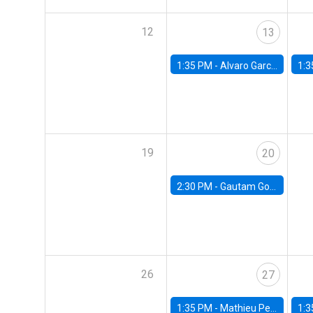
12
13
1:35 PM -
Alvaro Garcia-Marin, Universidad de Los Andes
1:3
19
20
2:30 PM -
Gautam Gowrisankaran, Columbia University
26
27
1:35 PM -
Mathieu Pedemonte, IDB
1:3