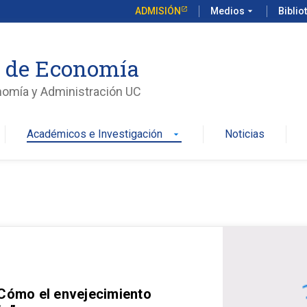
ADMISIÓN
Medios
arrow_drop_down
Biblio
o de Economía
nomía y Administración UC
Académicos e Investigación
Noticias
arrow_drop_down
 Cómo el envejecimiento