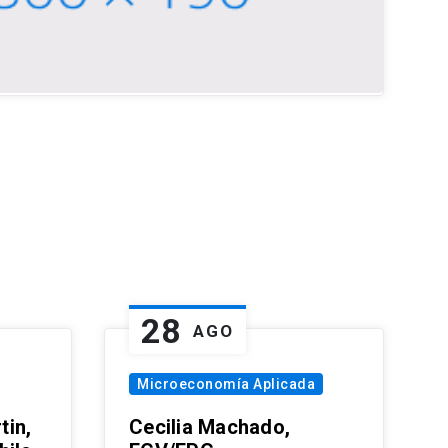
28
AGO
Microeconomía Aplicada
tin,
Cecilia Machado,