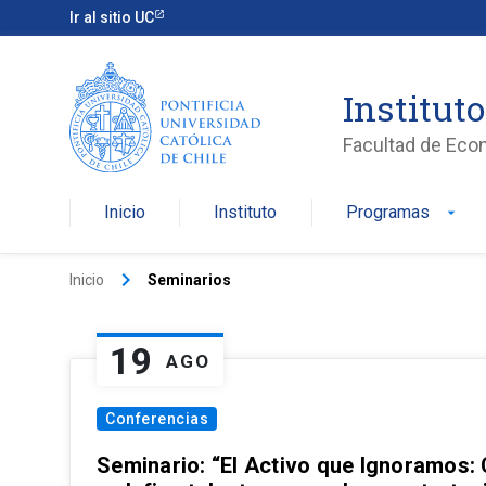
Ir al sitio UC
Institut
Facultad de Eco
Inicio
Instituto
Programas
arrow_drop_down
keyboard_arrow_right
Inicio
Seminarios
19
AGO
Conferencias
Seminario: “El Activo que Ignoramos: