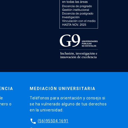
ENCIA
MEDIACIÓN UNIVERSITARIA
de
Teléfonos para orientación y consejo si
énero o
se ha vulnerado alguno de tus derechos
en la universidad.
phone
(56)95504 1691