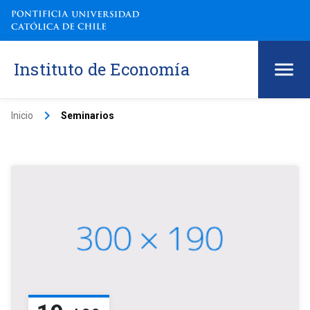
Instituto de Economía
keyboard_arrow_right
Inicio
Seminarios