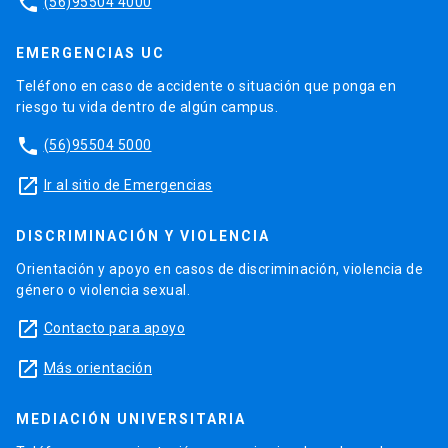
phone
(56)95504 4000
EMERGENCIAS UC
Teléfono en caso de accidente o situación que ponga en
riesgo tu vida dentro de algún campus.
phone
(56)95504 5000
launch
Ir al sitio de Emergencias
DISCRIMINACIÓN Y VIOLENCIA
Orientación y apoyo en casos de discriminación, violencia de
género o violencia sexual.
launch
Contacto para apoyo
launch
Más orientación
MEDIACIÓN UNIVERSITARIA