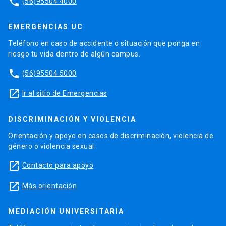
phone
(56)95504 4000
EMERGENCIAS UC
Teléfono en caso de accidente o situación que ponga en
riesgo tu vida dentro de algún campus.
phone
(56)95504 5000
launch
Ir al sitio de Emergencias
DISCRIMINACIÓN Y VIOLENCIA
Orientación y apoyo en casos de discriminación, violencia de
género o violencia sexual.
launch
Contacto para apoyo
launch
Más orientación
MEDIACIÓN UNIVERSITARIA