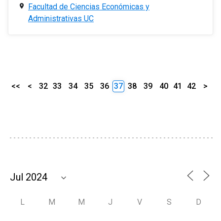
Facultad de Ciencias Económicas y
Administrativas UC
<<
<
32
33
34
35
36
37
38
39
40
41
42
>
L
M
M
J
V
S
D