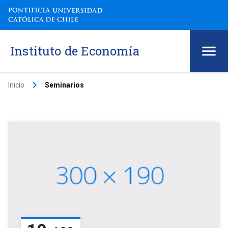
Instituto de Economía
keyboard_arrow_right
Inicio
Seminarios