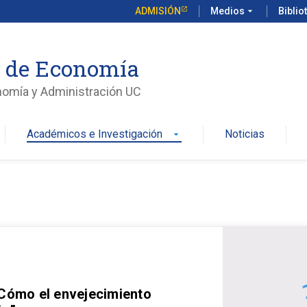
ADMISIÓN
Medios
arrow_drop_down
Biblio
o de Economía
nomía y Administración UC
Académicos e Investigación
Noticias
arrow_drop_down
 Cómo el envejecimiento