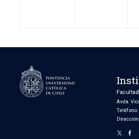
Inst
Facultad
Avda. Vic
Teléfono
Direcció