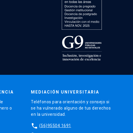
ENCIA
MEDIACIÓN UNIVERSITARIA
de
Teléfonos para orientación y consejo si
énero o
se ha vulnerado alguno de tus derechos
en la universidad.
phone
(56)95504 1691