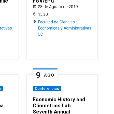
hile
FGV/EPG
28 de Agosto de 2019
15:30
Facultad de Ciencias
rativas
Económicas y Administrativas
UC
9
AGO
a
Conferencias
Economic History and
ca
Cliometrics Lab:
Seventh Annual