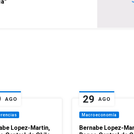
ia”
9
29
AGO
AGO
erencias
Macroeconomía
abe Lopez-Martin,
Bernabe Lopez-Mar