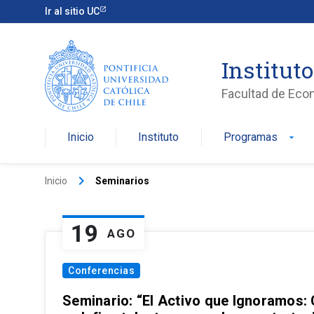
Ir al sitio UC
Institut
Facultad de Eco
Inicio
Instituto
Programas
arrow_drop_down
keyboard_arrow_right
Inicio
Seminarios
19
AGO
Conferencias
Seminario: “El Activo que Ignoramos: