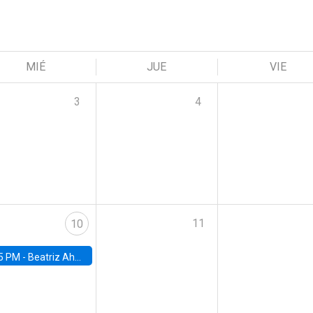
MIÉ
JUE
VIE
3
4
11
10
5 PM -
Beatriz Ahumada, PhD candidate, Universidad de Pittsburgh