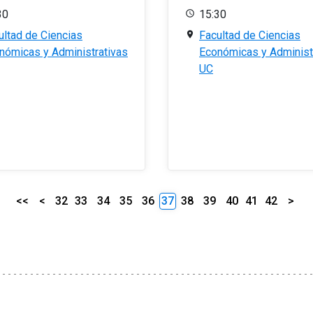
30
15:30
ultad de Ciencias
Facultad de Ciencias
nómicas y Administrativas
Económicas y Administ
UC
<<
<
32
33
34
35
36
37
38
39
40
41
42
>