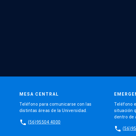
MESA CENTRAL
EMERGE
Teléfono para comunicarse con las
Teléfono e
distintas áreas de la Universidad.
situación 
dentro de
phone
(56)95504 4000
phone
(56)9