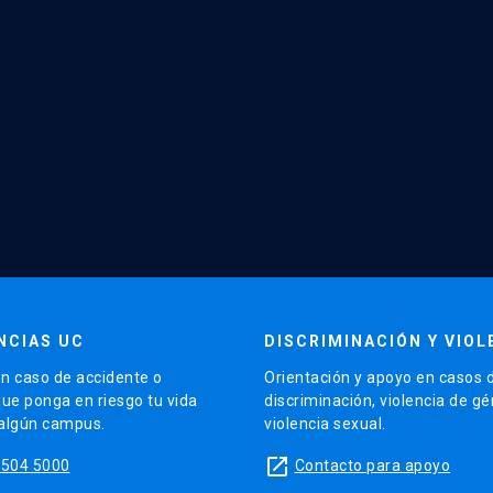
NCIAS UC
DISCRIMINACIÓN Y VIOL
n caso de accidente o
Orientación y apoyo en casos 
que ponga en riesgo tu vida
discriminación, violencia de g
 algún campus.
violencia sexual.
launch
5504 5000
Contacto para apoyo