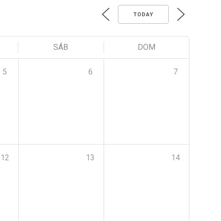
TODAY
SÁB
DOM
5
6
7
12
13
14