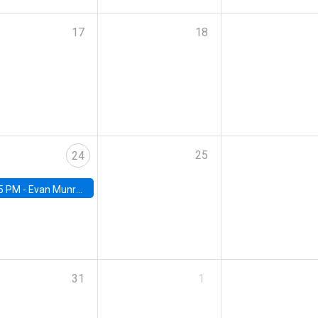
17
18
25
24
5 PM -
Evan Munro, Neyman Visiting Assistant Professor in the Department of Statistics at UC Berkeley
31
1