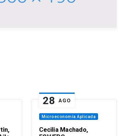
28
AGO
Microeconomía Aplicada
tin,
Cecilia Machado,