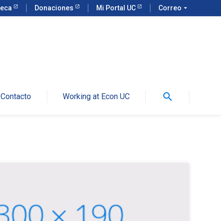
teca
Donaciones
Mi Portal UC
Correo
arrow_drop_down
search
Contacto
Working at Econ UC