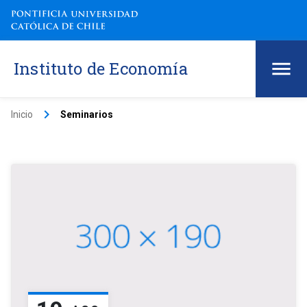
Instituto de Economía
keyboard_arrow_right
Inicio
Seminarios