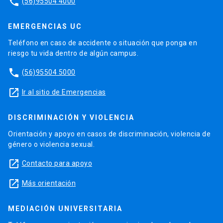
phone
(56)95504 4000
EMERGENCIAS UC
Teléfono en caso de accidente o situación que ponga en
riesgo tu vida dentro de algún campus.
phone
(56)95504 5000
launch
Ir al sitio de Emergencias
DISCRIMINACIÓN Y VIOLENCIA
Orientación y apoyo en casos de discriminación, violencia de
género o violencia sexual.
launch
Contacto para apoyo
launch
Más orientación
MEDIACIÓN UNIVERSITARIA