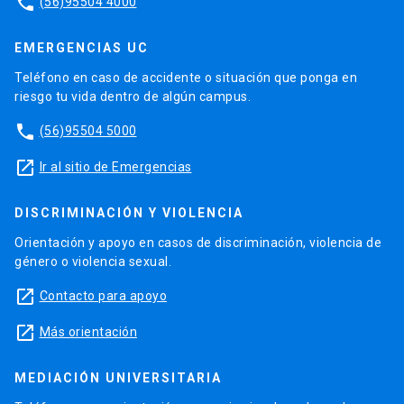
phone
(56)95504 4000
EMERGENCIAS UC
Teléfono en caso de accidente o situación que ponga en
riesgo tu vida dentro de algún campus.
phone
(56)95504 5000
launch
Ir al sitio de Emergencias
DISCRIMINACIÓN Y VIOLENCIA
Orientación y apoyo en casos de discriminación, violencia de
género o violencia sexual.
launch
Contacto para apoyo
launch
Más orientación
MEDIACIÓN UNIVERSITARIA