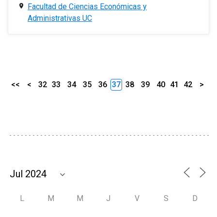
Facultad de Ciencias Económicas y
Administrativas UC
<<
<
32
33
34
35
36
37
38
39
40
41
42
>
L
M
M
J
V
S
D