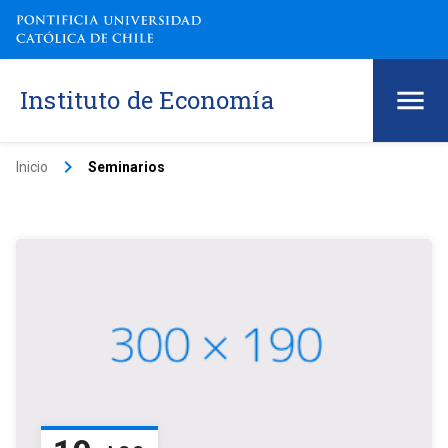
Instituto de Economía
keyboard_arrow_right
Inicio
Seminarios