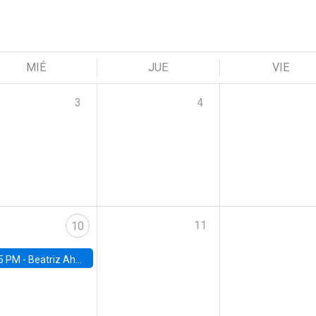
MIÉ
JUE
VIE
3
4
11
10
5 PM -
Beatriz Ahumada, PhD candidate, Universidad de Pittsburgh