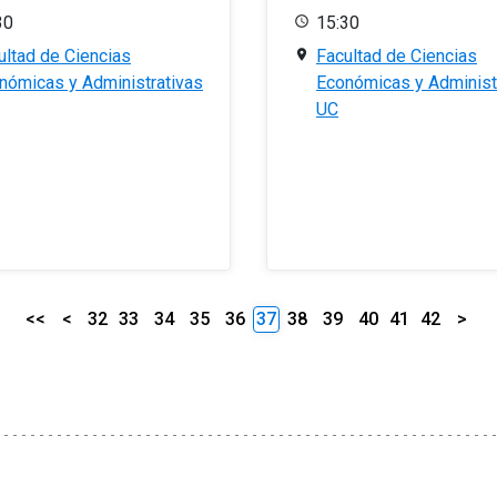
30
15:30
ultad de Ciencias
Facultad de Ciencias
nómicas y Administrativas
Económicas y Administ
UC
<<
<
32
33
34
35
36
37
38
39
40
41
42
>