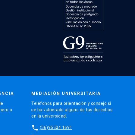
ENCIA
MEDIACIÓN UNIVERSITARIA
de
Teléfonos para orientación y consejo si
énero o
se ha vulnerado alguno de tus derechos
en la universidad.
phone
(56)95504 1691