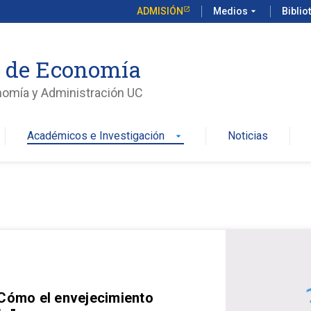
ADMISIÓN
Medios
arrow_drop_down
Biblio
o de Economía
nomía y Administración UC
Académicos e Investigación
Noticias
arrow_drop_down
 Cómo el envejecimiento