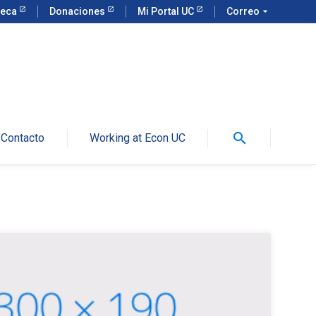
teca
Donaciones
Mi Portal UC
Correo
arrow_drop_down
search
Contacto
Working at Econ UC