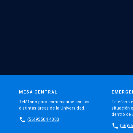
MESA CENTRAL
EMERGE
Teléfono para comunicarse con las
Teléfono e
distintas áreas de la Universidad.
situación 
dentro de
phone
(56)95504 4000
phone
(56)9