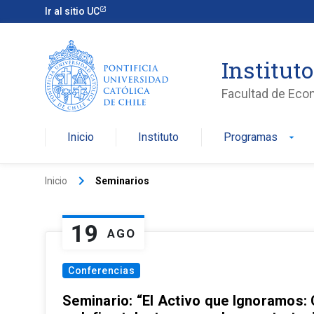
Ir al sitio UC
Institut
Facultad de Eco
Inicio
Instituto
Programas
arrow_drop_down
keyboard_arrow_right
Inicio
Seminarios
19
AGO
Conferencias
Seminario: “El Activo que Ignoramos: