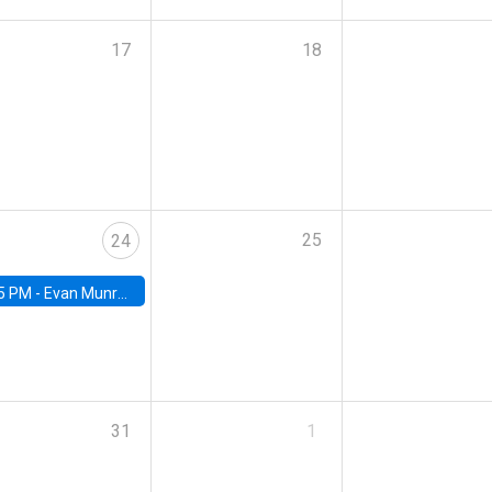
17
18
25
24
5 PM -
Evan Munro, Neyman Visiting Assistant Professor in the Department of Statistics at UC Berkeley
31
1