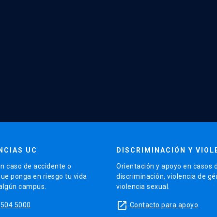
NCIAS UC
DISCRIMINACIÓN Y VIOL
n caso de accidente o
Orientación y apoyo en casos 
que ponga en riesgo tu vida
discriminación, violencia de g
 algún campus.
violencia sexual.
launch
5504 5000
Contacto para apoyo