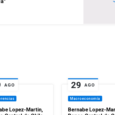
ia”
9
29
AGO
AGO
erencias
Macroeconomía
abe Lopez-Martin,
Bernabe Lopez-Mar