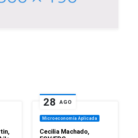
28
AGO
Microeconomía Aplicada
tin,
Cecilia Machado,