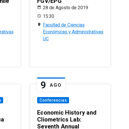
hile
FGV/EPG
28 de Agosto de 2019
15:30
Facultad de Ciencias
rativas
Económicas y Administrativas
UC
9
AGO
a
Conferencias
Economic History and
ca
Cliometrics Lab:
Seventh Annual