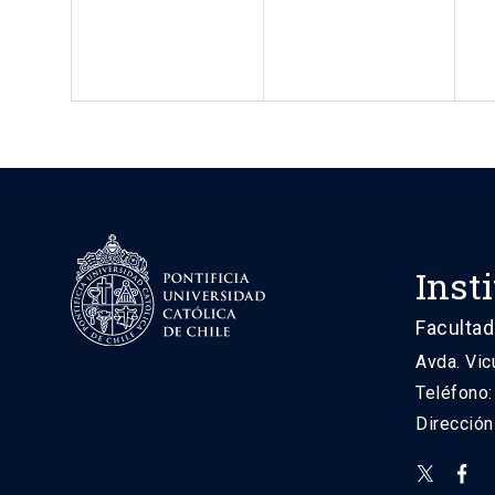
Inst
Facultad
Avda. Vic
Teléfono
Direcció