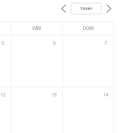
TODAY
SÁB
DOM
5
6
7
12
13
14