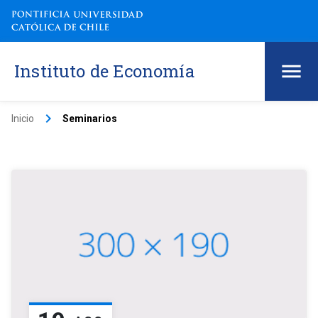
Instituto de Economía
keyboard_arrow_right
Inicio
Seminarios