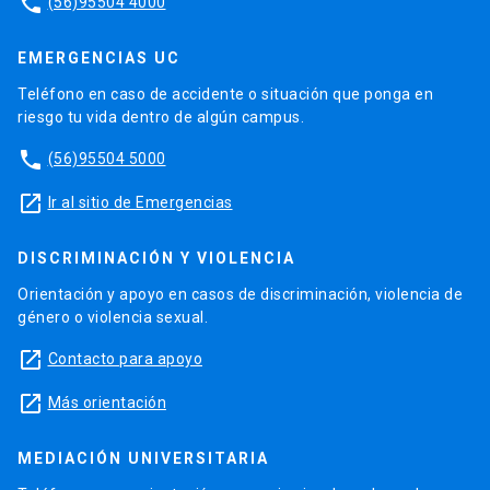
phone
(56)95504 4000
EMERGENCIAS UC
Teléfono en caso de accidente o situación que ponga en
riesgo tu vida dentro de algún campus.
phone
(56)95504 5000
launch
Ir al sitio de Emergencias
DISCRIMINACIÓN Y VIOLENCIA
Orientación y apoyo en casos de discriminación, violencia de
género o violencia sexual.
launch
Contacto para apoyo
launch
Más orientación
MEDIACIÓN UNIVERSITARIA