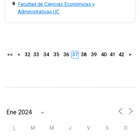
Facultad de Ciencias Económicas y
Administrativas UC
<<
<
32
33
34
35
36
37
38
39
40
41
42
>
L
M
M
J
V
S
D