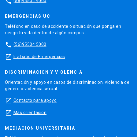
phone
(56)95504 4000
EMERGENCIAS UC
Teléfono en caso de accidente o situación que ponga en
riesgo tu vida dentro de algún campus.
phone
(56)95504 5000
launch
Ir al sitio de Emergencias
DISCRIMINACIÓN Y VIOLENCIA
Orientación y apoyo en casos de discriminación, violencia de
género o violencia sexual.
launch
Contacto para apoyo
launch
Más orientación
MEDIACIÓN UNIVERSITARIA