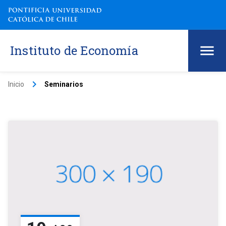
Instituto de Economía
keyboard_arrow_right
Inicio
Seminarios