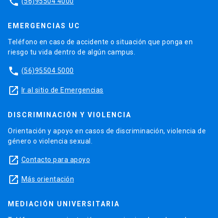
phone
(56)95504 4000
EMERGENCIAS UC
Teléfono en caso de accidente o situación que ponga en
riesgo tu vida dentro de algún campus.
phone
(56)95504 5000
launch
Ir al sitio de Emergencias
DISCRIMINACIÓN Y VIOLENCIA
Orientación y apoyo en casos de discriminación, violencia de
género o violencia sexual.
launch
Contacto para apoyo
launch
Más orientación
MEDIACIÓN UNIVERSITARIA