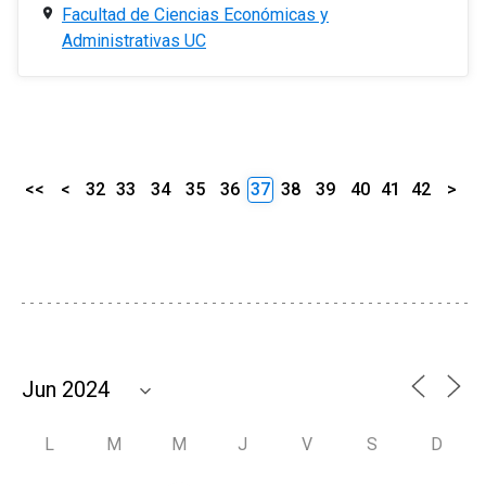
Facultad de Ciencias Económicas y
Administrativas UC
<<
<
32
33
34
35
36
37
38
39
40
41
42
>
L
M
M
J
V
S
D