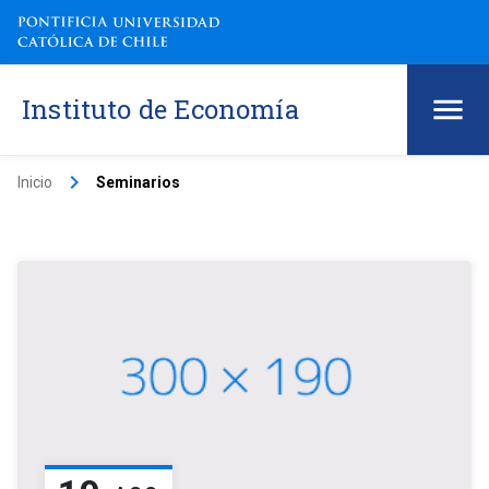
Instituto de Economía
keyboard_arrow_right
Inicio
Seminarios