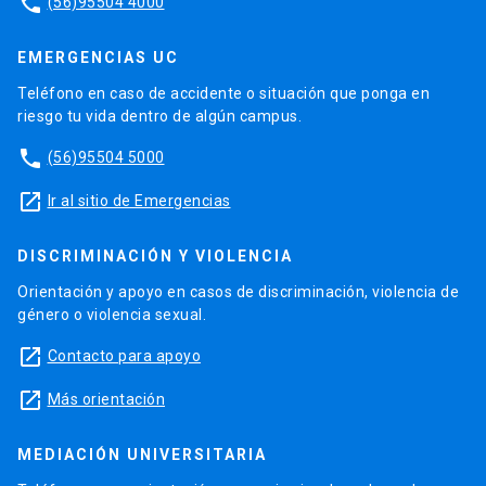
phone
(56)95504 4000
EMERGENCIAS UC
Teléfono en caso de accidente o situación que ponga en
riesgo tu vida dentro de algún campus.
phone
(56)95504 5000
launch
Ir al sitio de Emergencias
DISCRIMINACIÓN Y VIOLENCIA
Orientación y apoyo en casos de discriminación, violencia de
género o violencia sexual.
launch
Contacto para apoyo
launch
Más orientación
MEDIACIÓN UNIVERSITARIA