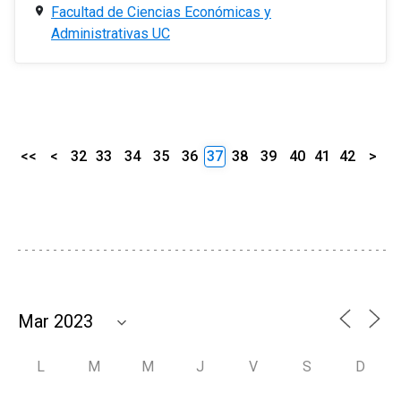
Facultad de Ciencias Económicas y
Administrativas UC
<<
<
32
33
34
35
36
37
38
39
40
41
42
>
L
M
M
J
V
S
D