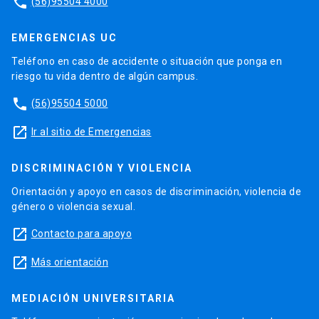
phone
(56)95504 4000
EMERGENCIAS UC
Teléfono en caso de accidente o situación que ponga en
riesgo tu vida dentro de algún campus.
phone
(56)95504 5000
launch
Ir al sitio de Emergencias
DISCRIMINACIÓN Y VIOLENCIA
Orientación y apoyo en casos de discriminación, violencia de
género o violencia sexual.
launch
Contacto para apoyo
launch
Más orientación
MEDIACIÓN UNIVERSITARIA