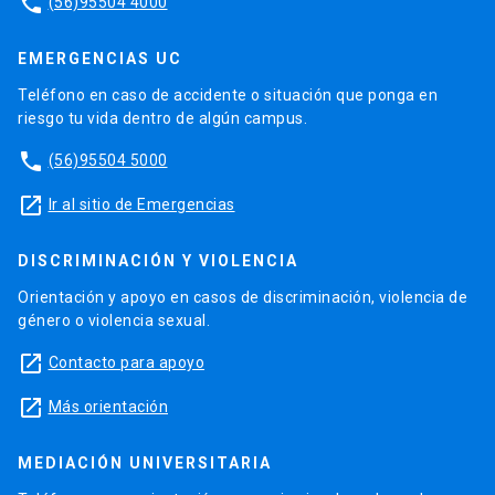
phone
(56)95504 4000
EMERGENCIAS UC
Teléfono en caso de accidente o situación que ponga en
riesgo tu vida dentro de algún campus.
phone
(56)95504 5000
launch
Ir al sitio de Emergencias
DISCRIMINACIÓN Y VIOLENCIA
Orientación y apoyo en casos de discriminación, violencia de
género o violencia sexual.
launch
Contacto para apoyo
launch
Más orientación
MEDIACIÓN UNIVERSITARIA