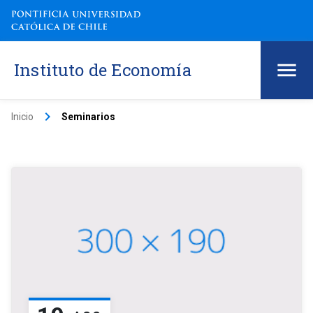
Instituto de Economía
keyboard_arrow_right
Inicio
Seminarios