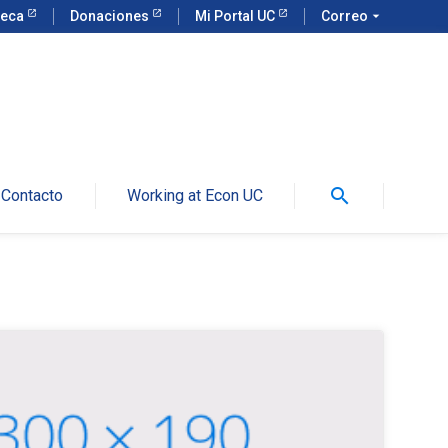
teca
Donaciones
Mi Portal UC
Correo
arrow_drop_down
search
Contacto
Working at Econ UC