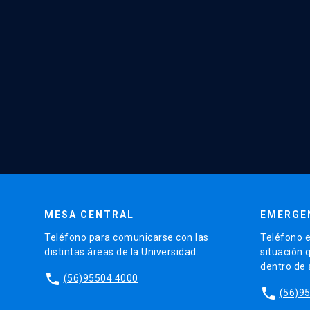
MESA CENTRAL
EMERGE
Teléfono para comunicarse con las
Teléfono e
distintas áreas de la Universidad.
situación 
dentro de
phone
(56)95504 4000
phone
(56)9