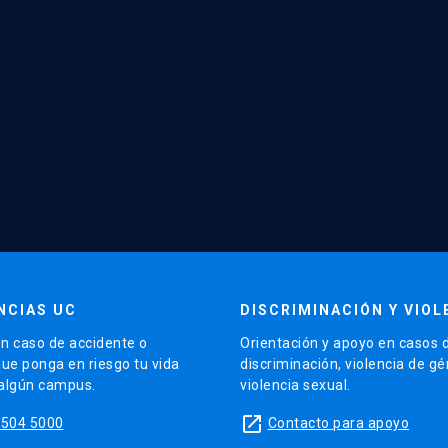
NCIAS UC
DISCRIMINACIÓN Y VIOL
n caso de accidente o
Orientación y apoyo en casos 
que ponga en riesgo tu vida
discriminación, violencia de g
 algún campus.
violencia sexual.
launch
5504 5000
Contacto para apoyo