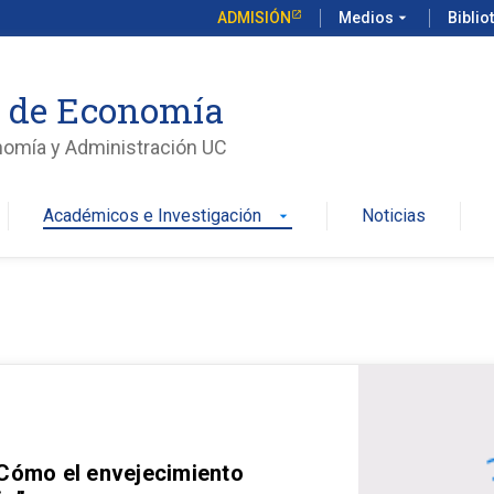
ADMISIÓN
Medios
arrow_drop_down
Biblio
o de Economía
nomía y Administración UC
Académicos e Investigación
Noticias
arrow_drop_down
 Cómo el envejecimiento