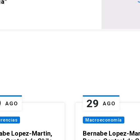
ia”
9
29
AGO
AGO
erencias
Macroeconomía
abe Lopez-Martin,
Bernabe Lopez-Mar