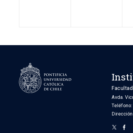
Inst
Facultad
Avda. Vic
Teléfono
Direcció