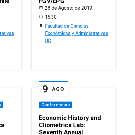
hile
FGV/EPG
28 de Agosto de 2019
15:30
Facultad de Ciencias
rativas
Económicas y Administrativas
UC
9
AGO
a
Conferencias
Economic History and
ca
Cliometrics Lab:
Seventh Annual