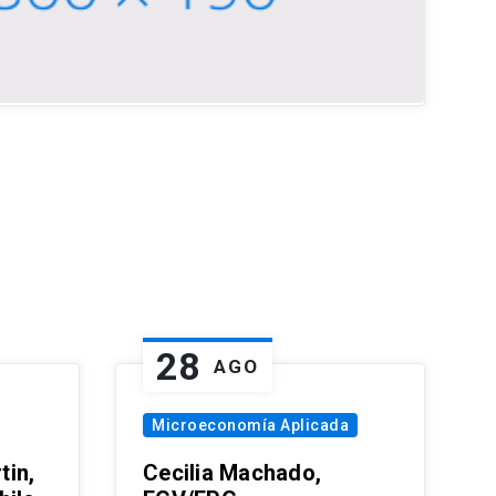
28
AGO
Microeconomía Aplicada
tin,
Cecilia Machado,