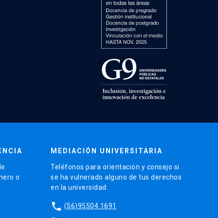
ENCIA
MEDIACIÓN UNIVERSITARIA
de
Teléfonos para orientación y consejo si
énero o
se ha vulnerado alguno de tus derechos
en la universidad.
phone
(56)95504 1691