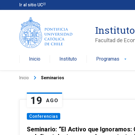
Ir al sitio UC
Institut
Facultad de Eco
Inicio
Instituto
Programas
arrow_drop_down
keyboard_arrow_right
Inicio
Seminarios
19
AGO
Conferencias
Seminario: “El Activo que Ignoramos: