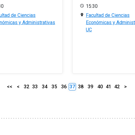
30
15:30
ultad de Ciencias
Facultad de Ciencias
nómicas y Administrativas
Económicas y Administ
UC
<<
<
32
33
34
35
36
37
38
39
40
41
42
>