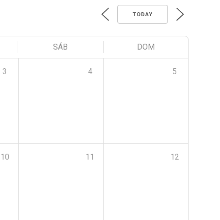
TODAY
SÁB
DOM
3
4
5
10
11
12