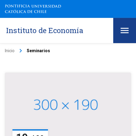
Instituto de Economía
keyboard_arrow_right
Inicio
Seminarios