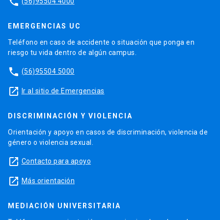
phone
(56)95504 4000
EMERGENCIAS UC
Teléfono en caso de accidente o situación que ponga en
riesgo tu vida dentro de algún campus.
phone
(56)95504 5000
launch
Ir al sitio de Emergencias
DISCRIMINACIÓN Y VIOLENCIA
Orientación y apoyo en casos de discriminación, violencia de
género o violencia sexual.
launch
Contacto para apoyo
launch
Más orientación
MEDIACIÓN UNIVERSITARIA