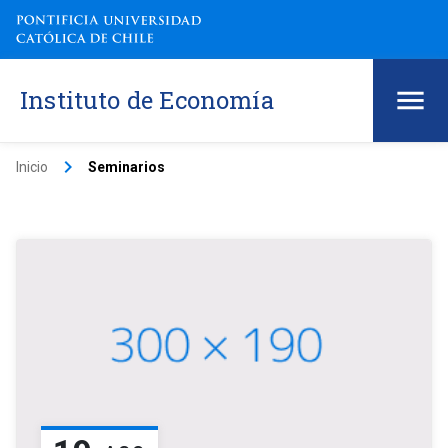
Instituto de Economía
keyboard_arrow_right
Inicio
Seminarios