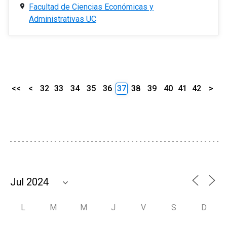
Facultad de Ciencias Económicas y
Administrativas UC
<<
<
32
33
34
35
36
37
38
39
40
41
42
>
L
M
M
J
V
S
D