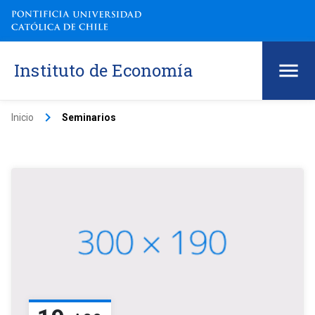
Instituto de Economía
keyboard_arrow_right
Inicio
Seminarios