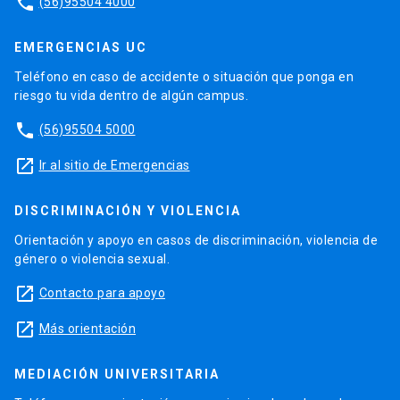
phone
(56)95504 4000
EMERGENCIAS UC
Teléfono en caso de accidente o situación que ponga en
riesgo tu vida dentro de algún campus.
phone
(56)95504 5000
launch
Ir al sitio de Emergencias
DISCRIMINACIÓN Y VIOLENCIA
Orientación y apoyo en casos de discriminación, violencia de
género o violencia sexual.
launch
Contacto para apoyo
launch
Más orientación
MEDIACIÓN UNIVERSITARIA