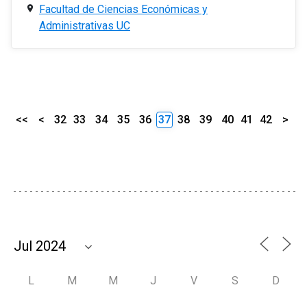
Facultad de Ciencias Económicas y
Administrativas UC
<<
<
32
33
34
35
36
37
38
39
40
41
42
>
L
M
M
J
V
S
D