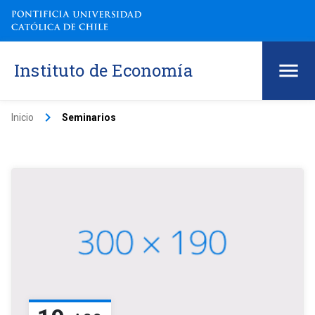
Instituto de Economía
keyboard_arrow_right
Inicio
Seminarios