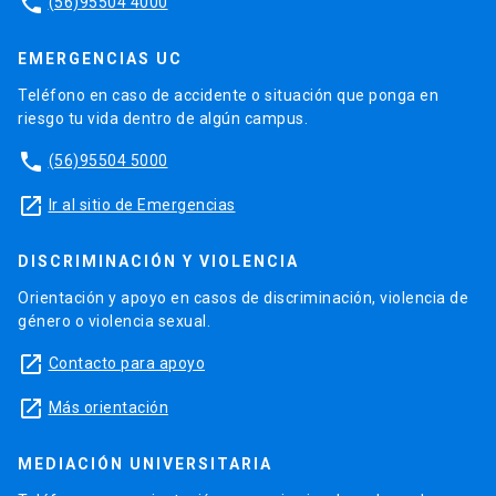
phone
(56)95504 4000
EMERGENCIAS UC
Teléfono en caso de accidente o situación que ponga en
riesgo tu vida dentro de algún campus.
phone
(56)95504 5000
launch
Ir al sitio de Emergencias
DISCRIMINACIÓN Y VIOLENCIA
Orientación y apoyo en casos de discriminación, violencia de
género o violencia sexual.
launch
Contacto para apoyo
launch
Más orientación
MEDIACIÓN UNIVERSITARIA