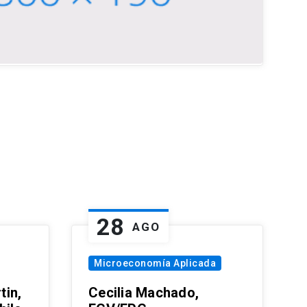
28
AGO
Microeconomía Aplicada
tin,
Cecilia Machado,