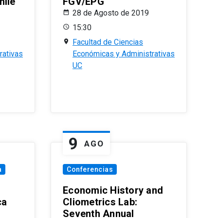
hile
FGV/EPG
28 de Agosto de 2019
15:30
Facultad de Ciencias
rativas
Económicas y Administrativas
UC
9
AGO
a
Conferencias
Economic History and
ca
Cliometrics Lab:
Seventh Annual