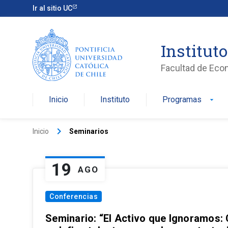
Ir al sitio UC
Institut
Facultad de Eco
Inicio
Instituto
Programas
arrow_drop_down
keyboard_arrow_right
Inicio
Seminarios
19
AGO
Conferencias
Seminario: “El Activo que Ignoramos: