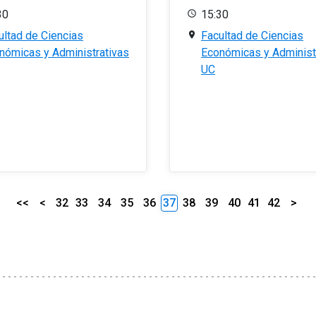
30
15:30
ultad de Ciencias
Facultad de Ciencias
nómicas y Administrativas
Económicas y Administ
UC
<<
<
32
33
34
35
36
37
38
39
40
41
42
>