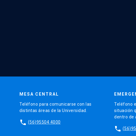
MESA CENTRAL
EMERGE
Teléfono para comunicarse con las
Teléfono e
distintas áreas de la Universidad.
situación 
dentro de
phone
(56)95504 4000
phone
(56)9