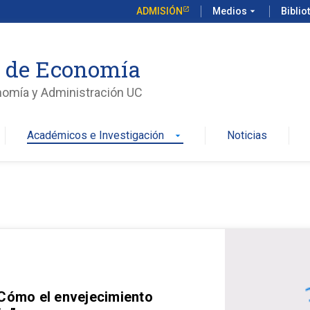
ADMISIÓN
Medios
arrow_drop_down
Biblio
o de Economía
nomía y Administración UC
Académicos e Investigación
Noticias
arrow_drop_down
 Cómo el envejecimiento