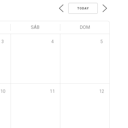
TODAY
SÁB
DOM
3
4
5
10
11
12