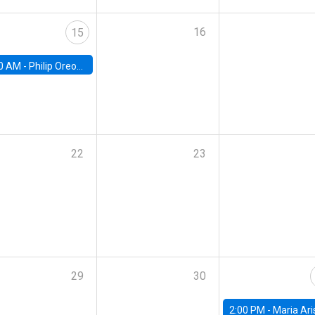
16
15
0 AM -
Philip Oreopolous, University of Toronto
22
23
29
30
2:00 PM -
Maria Aristizabal-Ramirez, FED