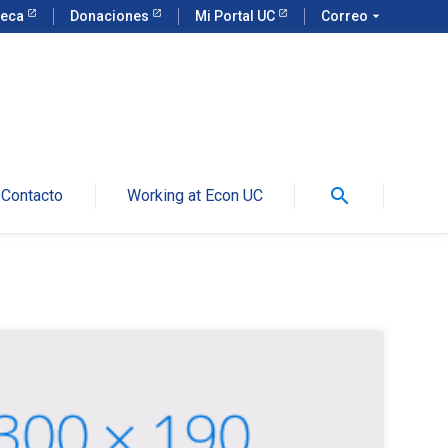
teca
Donaciones
Mi Portal UC
Correo
arrow_drop_down
search
Contacto
Working at Econ UC