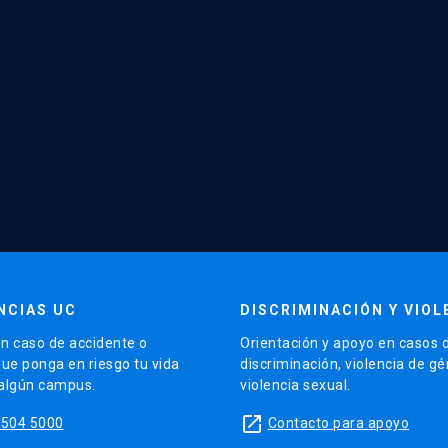
NCIAS UC
DISCRIMINACIÓN Y VIOL
n caso de accidente o
Orientación y apoyo en casos 
que ponga en riesgo tu vida
discriminación, violencia de g
 algún campus.
violencia sexual.
launch
5504 5000
Contacto para apoyo