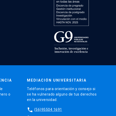
ENCIA
MEDIACIÓN UNIVERSITARIA
de
Teléfonos para orientación y consejo si
énero o
se ha vulnerado alguno de tus derechos
en la universidad.
phone
(56)95504 1691