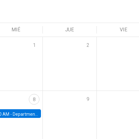
MIÉ
JUE
VIE
1
2
9
8
0 AM -
Department Seminar: James Robinson