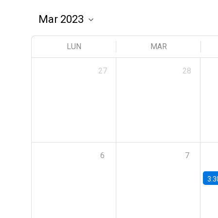
LUN
MAR
27
28
6
7
3:3