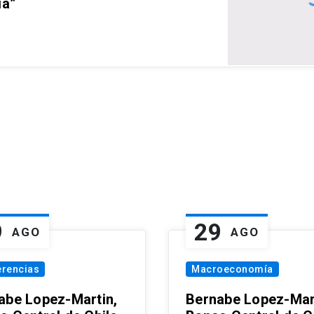
ia”
9
29
AGO
AGO
erencias
Macroeconomía
abe Lopez-Martin,
Bernabe Lopez-Mar