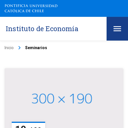
Instituto de Economía
keyboard_arrow_right
Inicio
Seminarios