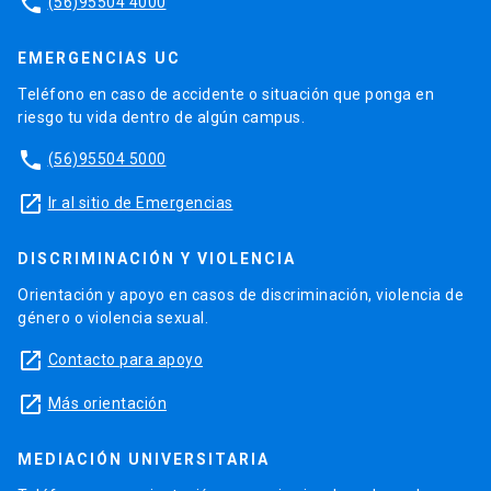
phone
(56)95504 4000
EMERGENCIAS UC
Teléfono en caso de accidente o situación que ponga en
riesgo tu vida dentro de algún campus.
phone
(56)95504 5000
launch
Ir al sitio de Emergencias
DISCRIMINACIÓN Y VIOLENCIA
Orientación y apoyo en casos de discriminación, violencia de
género o violencia sexual.
launch
Contacto para apoyo
launch
Más orientación
MEDIACIÓN UNIVERSITARIA