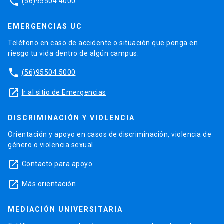
phone
(56)95504 4000
EMERGENCIAS UC
Teléfono en caso de accidente o situación que ponga en
riesgo tu vida dentro de algún campus.
phone
(56)95504 5000
launch
Ir al sitio de Emergencias
DISCRIMINACIÓN Y VIOLENCIA
Orientación y apoyo en casos de discriminación, violencia de
género o violencia sexual.
launch
Contacto para apoyo
launch
Más orientación
MEDIACIÓN UNIVERSITARIA