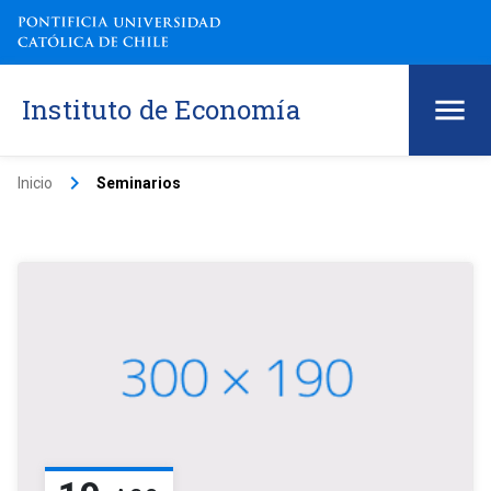
Instituto de Economía
keyboard_arrow_right
Inicio
Seminarios