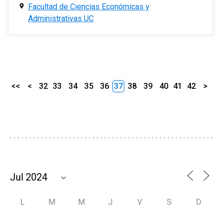
Facultad de Ciencias Económicas y
Administrativas UC
<<
<
32
33
34
35
36
37
38
39
40
41
42
>
L
M
M
J
V
S
D