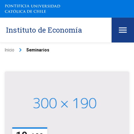
Instituto de Economía
keyboard_arrow_right
Inicio
Seminarios