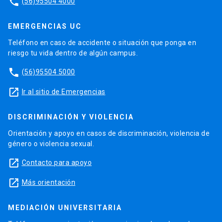
phone
(56)95504 4000
EMERGENCIAS UC
Teléfono en caso de accidente o situación que ponga en
riesgo tu vida dentro de algún campus.
phone
(56)95504 5000
launch
Ir al sitio de Emergencias
DISCRIMINACIÓN Y VIOLENCIA
Orientación y apoyo en casos de discriminación, violencia de
género o violencia sexual.
launch
Contacto para apoyo
launch
Más orientación
MEDIACIÓN UNIVERSITARIA