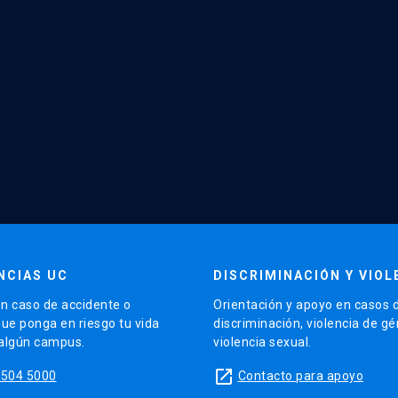
NCIAS UC
DISCRIMINACIÓN Y VIOL
n caso de accidente o
Orientación y apoyo en casos 
que ponga en riesgo tu vida
discriminación, violencia de g
 algún campus.
violencia sexual.
launch
5504 5000
Contacto para apoyo