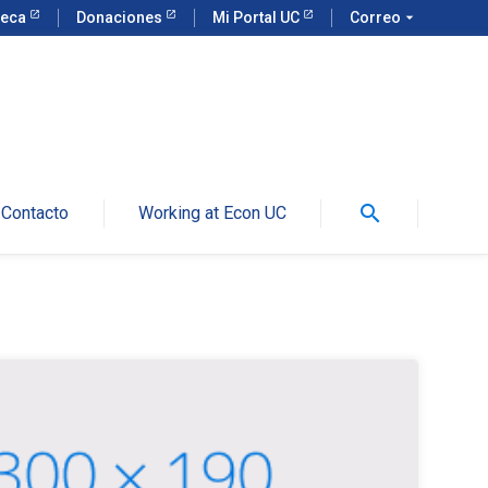
teca
Donaciones
Mi Portal UC
Correo
arrow_drop_down
search
Contacto
Working at Econ UC