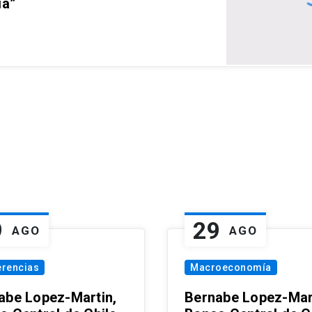
ia”
9
29
AGO
AGO
erencias
Macroeconomía
abe Lopez-Martin,
Bernabe Lopez-Mar