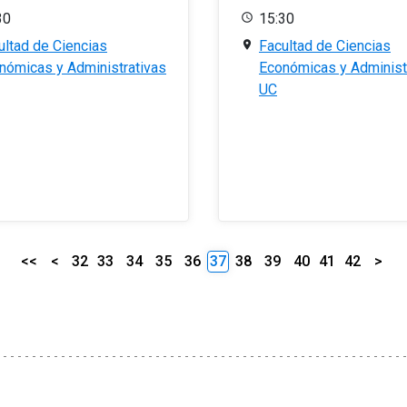
30
15:30
ultad de Ciencias
Facultad de Ciencias
nómicas y Administrativas
Económicas y Administ
UC
<<
<
32
33
34
35
36
37
38
39
40
41
42
>