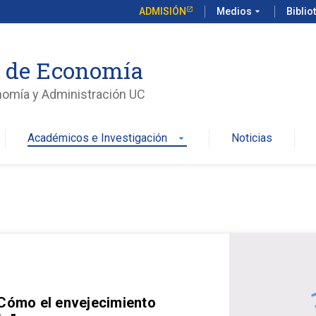
ADMISIÓN
Medios
arrow_drop_down
Biblio
o de Economía
nomía y Administración UC
Académicos e Investigación
Noticias
arrow_drop_down
 Cómo el envejecimiento