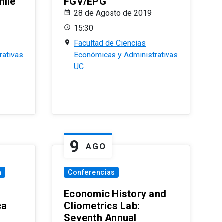
hile
FGV/EPG
28 de Agosto de 2019
15:30
Facultad de Ciencias
rativas
Económicas y Administrativas
UC
9
AGO
a
Conferencias
Economic History and
ca
Cliometrics Lab:
Seventh Annual