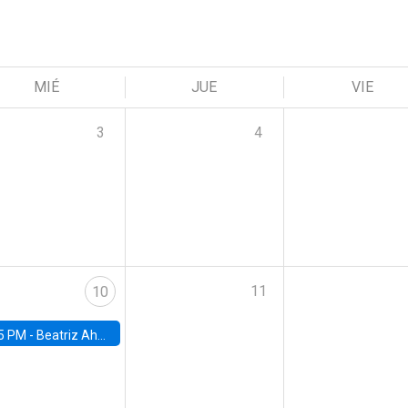
MIÉ
JUE
VIE
3
4
11
10
5 PM -
Beatriz Ahumada, PhD candidate, Universidad de Pittsburgh