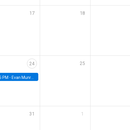
17
18
25
24
5 PM -
Evan Munro, Neyman Visiting Assistant Professor in the Department of Statistics at UC Berkeley
31
1