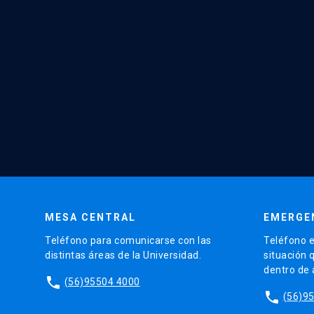
MESA CENTRAL
EMERGE
Teléfono para comunicarse con las
Teléfono e
distintas áreas de la Universidad.
situación 
dentro de
phone
(56)95504 4000
phone
(56)9