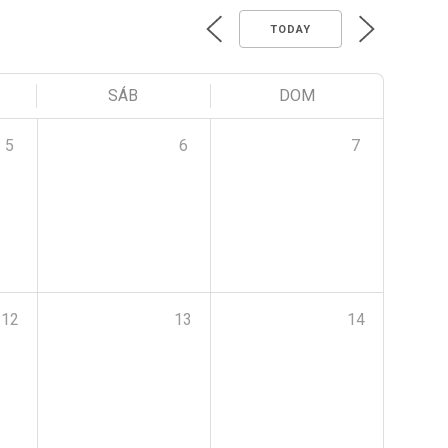
TODAY
SÁB
DOM
5
6
7
12
13
14