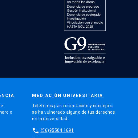
ENCIA
MEDIACIÓN UNIVERSITARIA
de
Teléfonos para orientación y consejo si
énero o
se ha vulnerado alguno de tus derechos
en la universidad.
phone
(56)95504 1691