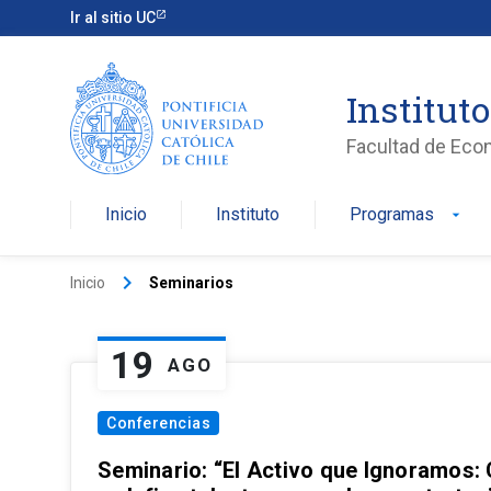
Ir al sitio UC
Institut
Facultad de Eco
Inicio
Instituto
Programas
arrow_drop_down
keyboard_arrow_right
Inicio
Seminarios
19
AGO
Conferencias
Seminario: “El Activo que Ignoramos: