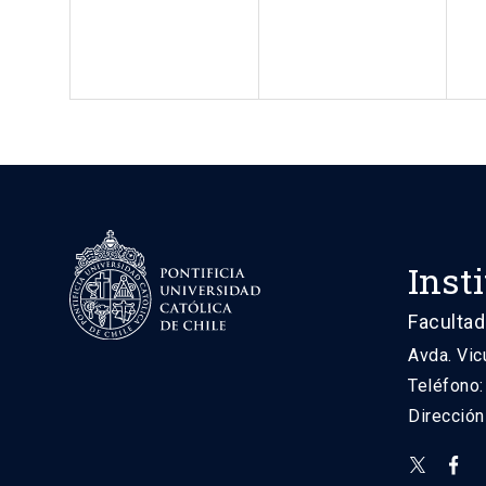
Inst
Facultad
Avda. Vic
Teléfono
Direcció